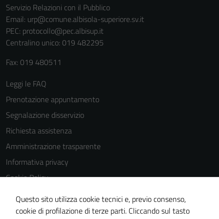
Servizio Relazioni con il Pubblico
Email:
urp@comune.albisola-superiore.sv.it
PEC:
protocollo@pec.albisup.it
Centralino unico: 019 482295
Fax: 019 480511
Leggi le FAQ
Prenotazione appuntamento
Segnalazione disservizio
Richiesta assistenza
Amministrazione trasparente
Informativa privacy
Cookie Policy
Note legali
Questo sito utilizza cookie tecnici e, previo consenso,
Dichiarazione di accessibilità
cookie di profilazione di terze parti. Cliccando sul tasto