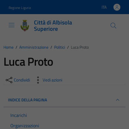
Vai ai contenuti
Vai al footer
ITA
Regione Liguria
Lingua attiva:
Città di Albisola
Superiore
Home
/
Amministrazione
/
Politici
/
Luca Proto
Luca Proto
Condividi
Vedi azioni
INDICE DELLA PAGINA
Incarichi
Organizzazioni