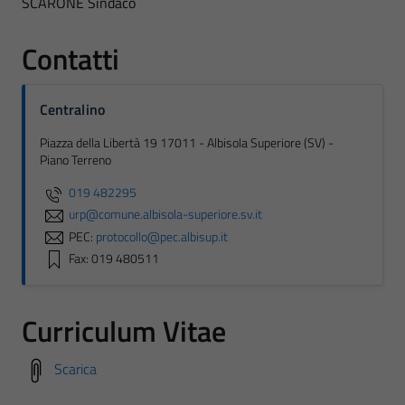
SCARONE Sindaco
Contatti
Centralino
Piazza della Libertà 19 17011 - Albisola Superiore (SV) -
Piano Terreno
019 482295
urp@comune.albisola-superiore.sv.it
PEC:
protocollo@pec.albisup.it
Fax: 019 480511
Curriculum Vitae
Scarica