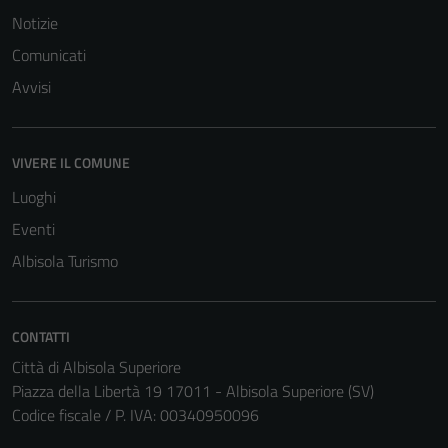
per il
Notizie
funzionamento
Comunicati
del sito e non
possono
Avvisi
essere
disabilitati.
Questi cookie
VIVERE IL COMUNE
non raccolgono
Luoghi
informazioni
personali.
Eventi
Albisola Turismo
CONTATTI
Città di Albisola Superiore
Piazza della Libertà 19 17011 - Albisola Superiore (SV)
Codice fiscale / P. IVA: 00340950096