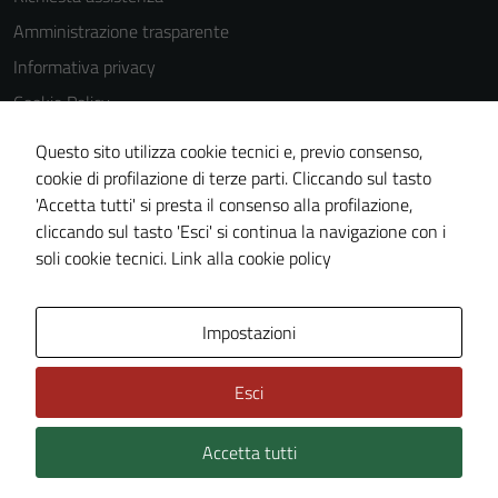
Tecnici
Amministrazione trasparente
Questi cookie
Informativa privacy
sono necessari
Cookie Policy
per il
funzionamento
Note legali
Questo sito utilizza cookie tecnici e, previo consenso,
del sito e non
Dichiarazione di accessibilità
cookie di profilazione di terze parti. Cliccando sul tasto
possono
'Accetta tutti' si presta il consenso alla profilazione,
Piano di miglioramento del sito
essere
cliccando sul tasto 'Esci' si continua la navigazione con i
disabilitati.
Statistiche sito web
soli cookie tecnici.
Link alla cookie policy
Questi cookie
non raccolgono
informazioni
Area Privata
Impostazioni
personali.
Esci
Accetta tutti
Credits: ©
Technical Design s.r.l.