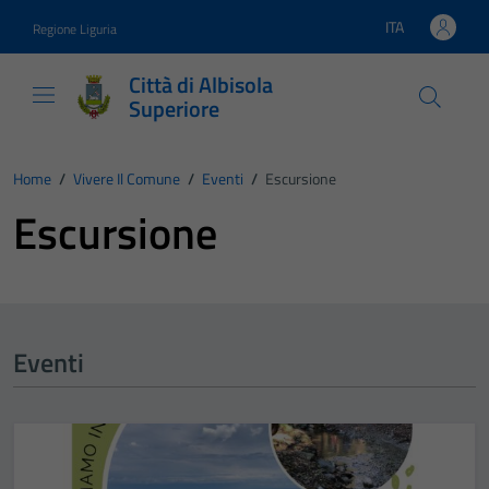
Vai ai contenuti
Vai al footer
ITA
Regione Liguria
Lingua attiva:
Città di Albisola
Superiore
Home
/
Vivere Il Comune
/
Eventi
/
Escursione
Escursione
Eventi