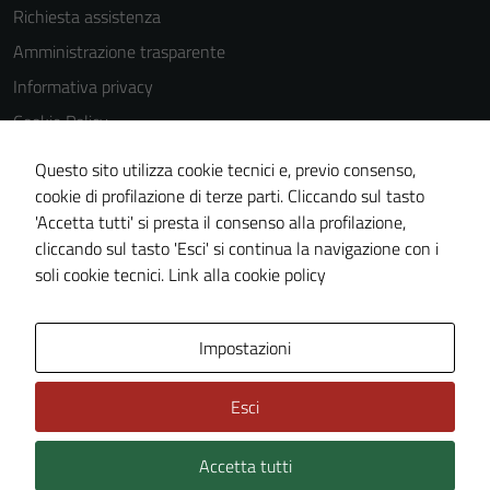
Richiesta assistenza
Amministrazione trasparente
Informativa privacy
Cookie Policy
Note legali
Questo sito utilizza cookie tecnici e, previo consenso,
Dichiarazione di accessibilità
cookie di profilazione di terze parti. Cliccando sul tasto
'Accetta tutti' si presta il consenso alla profilazione,
Piano di miglioramento del sito
cliccando sul tasto 'Esci' si continua la navigazione con i
Statistiche sito web
soli cookie tecnici.
Link alla cookie policy
Area Privata
Impostazioni
Esci
Accetta tutti
Credits: ©
Technical Design s.r.l.