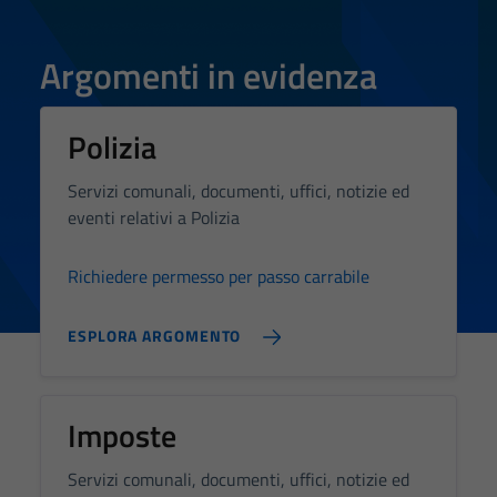
Argomenti in evidenza
Polizia
Servizi comunali, documenti, uffici, notizie ed
eventi relativi a Polizia
Richiedere permesso per passo carrabile
Tecnici
Questi cookie
ESPLORA ARGOMENTO
sono necessari
per il
funzionamento
del sito e non
Imposte
possono
essere
Servizi comunali, documenti, uffici, notizie ed