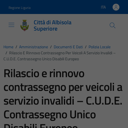
Vai ai contenuti
Vai al footer
ITA
Regione Liguria
Lingua attiva:
Città di Albisola
Superiore
Home
/
Amministrazione
/
Documenti E Dati
/
Polizia Locale
/
Rilascio E Rinnovo Contrassegno Per Veicoli A Servizio Invalidi –
C.U.D.E. Contrassegno Unico Disabili Europeo
Rilascio e rinnovo
contrassegno per veicoli a
servizio invalidi – C.U.D.E.
Contrassegno Unico
Disabili Europeo