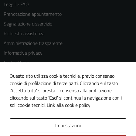
Leggi le FAQ
Prenotazione appuntamento
Segnalazione disservizio
Richiesta assistenza
Amministrazione trasparente
Informativa privacy
Cookie Policy
Note legali
Questo sito utilizza cookie tecnici e, previo consenso,
Dichiarazione di accessibilità
cookie di profilazione di terze parti. Cliccando sul tasto
'Accetta tutti' si presta il consenso alla profilazione,
Piano di miglioramento del sito
cliccando sul tasto 'Esci' si continua la navigazione con i
Statistiche sito web
soli cookie tecnici.
Link alla cookie policy
Area Privata
Impostazioni