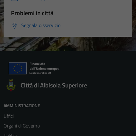
Problemi in città
Tecnici
Segnala disservizio
Questi cookie
sono necessari
per il
funzionamento
del sito e non
possono
essere
disabilitati.
Città di Albisola Superiore
Questi cookie
non raccolgono
informazioni
AMMINISTRAZIONE
personali.
Uffici
Organi di Governo
Politici