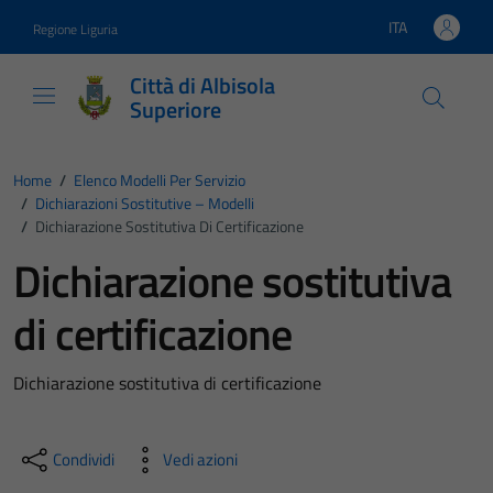
Vai ai contenuti
Vai al footer
ITA
Regione Liguria
Lingua attiva:
Città di Albisola
Superiore
Home
/
Elenco Modelli Per Servizio
/
Dichiarazioni Sostitutive – Modelli
/
Dichiarazione Sostitutiva Di Certificazione
Dichiarazione sostitutiva
di certificazione
Dichiarazione sostitutiva di certificazione
Condividi
Vedi azioni