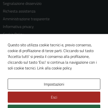
Segnalazione disservizio
Richiesta assistenza
Tecnici
Questi cookie
Amministrazione trasparente
sono necessari
Informativa privacy
per il
Cookie Policy
funzionamento
del sito e non
Note legali
Questo sito utilizza cookie tecnici e, previo consenso,
possono
Dichiarazione di accessibilità
cookie di profilazione di terze parti. Cliccando sul tasto
essere
'Accetta tutti' si presta il consenso alla profilazione,
Piano di miglioramento del sito
disabilitati.
cliccando sul tasto 'Esci' si continua la navigazione con i
Questi cookie
Statistiche sito web
soli cookie tecnici.
Link alla cookie policy
non raccolgono
informazioni
personali.
Area Privata
Impostazioni
Esci