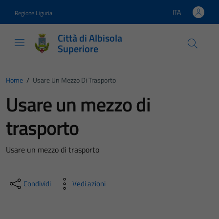
Vai ai contenuti
Vai al footer
ITA
Regione Liguria
Lingua attiva:
Città di Albisola
Superiore
Home
/
Usare Un Mezzo Di Trasporto
Usare un mezzo di
trasporto
Usare un mezzo di trasporto
Condividi
Vedi azioni