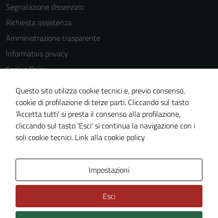
Segnalazione disservizio
Richiesta assistenza
Tecnici
Questi cookie
Amministrazione trasparente
sono necessari
Informativa privacy
per il
Cookie Policy
funzionamento
del sito e non
Note legali
Questo sito utilizza cookie tecnici e, previo consenso,
possono
Dichiarazione di accessibilità
cookie di profilazione di terze parti. Cliccando sul tasto
essere
'Accetta tutti' si presta il consenso alla profilazione,
Piano di miglioramento del sito
disabilitati.
cliccando sul tasto 'Esci' si continua la navigazione con i
Questi cookie
Statistiche sito web
soli cookie tecnici.
Link alla cookie policy
non raccolgono
informazioni
personali.
Area Privata
Impostazioni
Esci