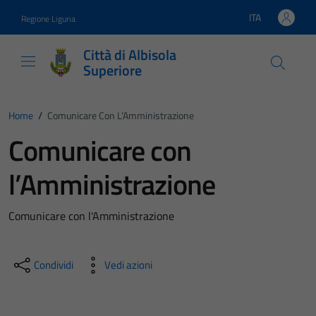
Vai ai contenuti
Vai al footer
ITA
Regione Liguria
Lingua attiva:
Città di Albisola
Superiore
Home
/
Comunicare Con L’Amministrazione
Comunicare con
l’Amministrazione
Comunicare con l'Amministrazione
Condividi
Vedi azioni