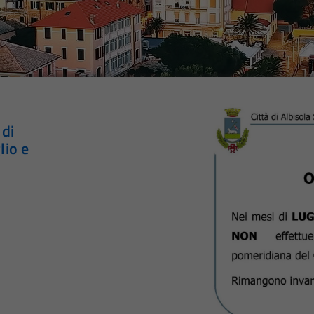
 di
lio e