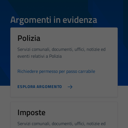
Argomenti in evidenza
Polizia
Servizi comunali, documenti, uffici, notizie ed
eventi relativi a Polizia
Richiedere permesso per passo carrabile
Tecnici
Questi cookie
ESPLORA ARGOMENTO
sono necessari
per il
funzionamento
del sito e non
Imposte
possono
essere
Servizi comunali, documenti, uffici, notizie ed