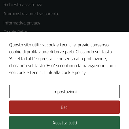
Richiesta assistenza
Amministrazione trasparente
Informativa privacy
Cookie Policy
Note legali
Questo sito utilizza cookie tecnici e, previo consenso,
Dichiarazione di accessibilità
cookie di profilazione di terze parti. Cliccando sul tasto
'Accetta tutti' si presta il consenso alla profilazione,
Piano di miglioramento del sito
cliccando sul tasto 'Esci' si continua la navigazione con i
Statistiche sito web
soli cookie tecnici.
Link alla cookie policy
Area Privata
Impostazioni
Esci
Accetta tutti
Credits: ©
Technical Design s.r.l.