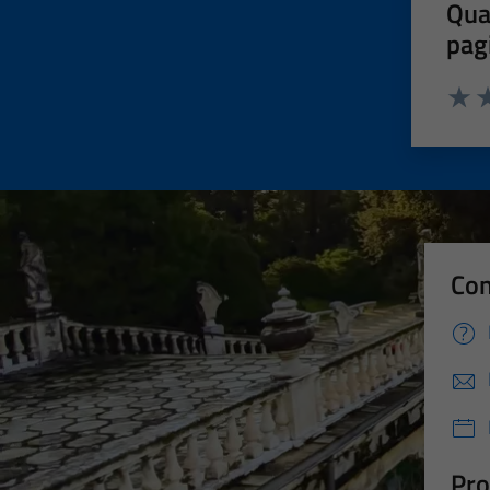
Qua
pag
Valut
Va
Con
Pro