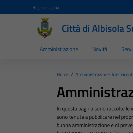
Vai ai contenuti
Vai al footer
Regione Liguria
Città di Albisola 
Amministrazione
Novità
Servi
Home
/
Amministrazione Trasparent
Amministraz
In questa pagina sono raccolte le
sono tenute a pubblicare nel propri
buona amministrazione e di preve