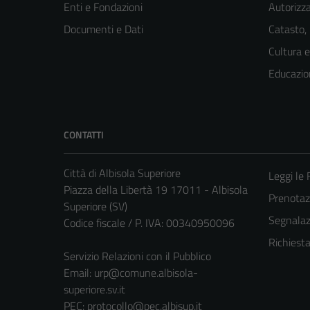
Enti e Fondazioni
Autorizza
Documenti e Dati
Catasto,
Cultura 
Educazio
CONTATTI
Città di Albisola Superiore
Leggi le
Piazza della Libertà 19 17011 - Albisola
Prenota
Superiore (SV)
Segnalazi
Codice fiscale / P. IVA: 00340950096
Richiest
Servizio Relazioni con il Pubblico
Email:
urp@comune.albisola-
superiore.sv.it
PEC:
protocollo@pec.albisup.it