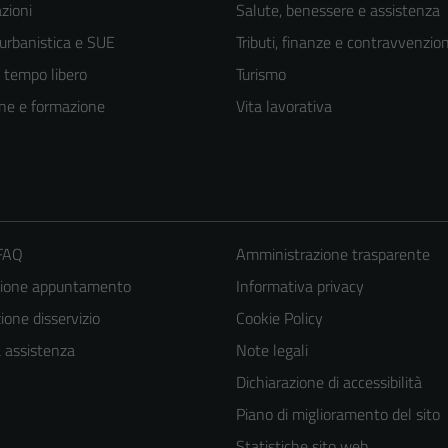
zioni
Salute, benessere e assistenza
 urbanistica e SUE
Tributi, finanze e contravvenzion
e tempo libero
Turismo
ne e formazione
Vita lavorativa
 FAQ
Amministrazione trasparente
zione appuntamento
Informativa privacy
one disservizio
Cookie Policy
Tecnici
a assistenza
Note legali
Questi cookie
Dichiarazione di accessibilità
sono necessari
Piano di miglioramento del sito
per il
Statistiche sito web