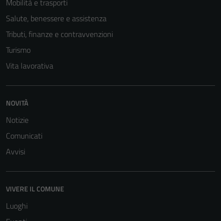
Mobilità e trasporti
Salute, benessere e assistenza
Tecnici
Tributi, finanze e contravvenzioni
Questi cookie
sono necessari
Turismo
per il
Vita lavorativa
funzionamento
del sito e non
possono
NOVITÀ
essere
disabilitati.
Notizie
Questi cookie
Comunicati
non raccolgono
Avvisi
informazioni
personali.
VIVERE IL COMUNE
Luoghi