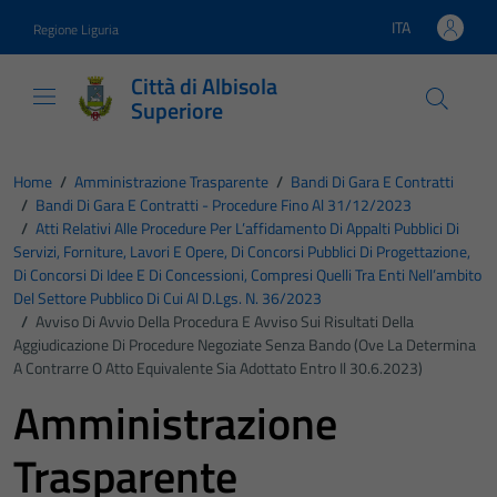
Vai ai contenuti
Vai al footer
ITA
Regione Liguria
Lingua attiva:
Città di Albisola
Superiore
Home
/
Amministrazione Trasparente
/
Bandi Di Gara E Contratti
/
Bandi Di Gara E Contratti - Procedure Fino Al 31/12/2023
/
Atti Relativi Alle Procedure Per L’affidamento Di Appalti Pubblici Di
Servizi, Forniture, Lavori E Opere, Di Concorsi Pubblici Di Progettazione,
Di Concorsi Di Idee E Di Concessioni, Compresi Quelli Tra Enti Nell’ambito
Del Settore Pubblico Di Cui Al D.Lgs. N. 36/2023
/
Avviso Di Avvio Della Procedura E Avviso Sui Risultati Della
Aggiudicazione Di Procedure Negoziate Senza Bando (ove La Determina
A Contrarre O Atto Equivalente Sia Adottato Entro Il 30.6.2023)
Amministrazione
Trasparente