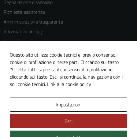
Segnalazione disservizio
Richiesta assistenza
Amministrazione trasparente
Informativa privacy
Cookie Policy
Note legali
Questo sito utilizza cookie tecnici e, previo consenso,
Dichiarazione di accessibilità
cookie di profilazione di terze parti. Cliccando sul tasto
'Accetta tutti' si presta il consenso alla profilazione,
Piano di miglioramento del sito
cliccando sul tasto 'Esci' si continua la navigazione con i
Statistiche sito web
soli cookie tecnici.
Link alla cookie policy
Area Privata
Impostazioni
Esci