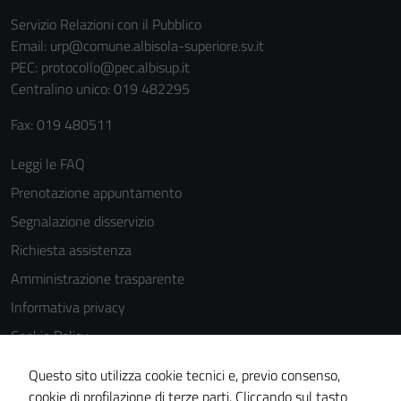
Servizio Relazioni con il Pubblico
Email:
urp@comune.albisola-superiore.sv.it
PEC:
protocollo@pec.albisup.it
Centralino unico: 019 482295
Fax: 019 480511
Leggi le FAQ
Prenotazione appuntamento
Segnalazione disservizio
Richiesta assistenza
Amministrazione trasparente
Informativa privacy
Cookie Policy
Note legali
Questo sito utilizza cookie tecnici e, previo consenso,
Dichiarazione di accessibilità
cookie di profilazione di terze parti. Cliccando sul tasto