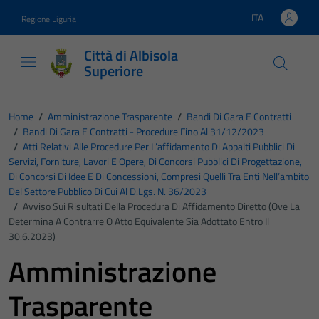
Vai ai contenuti
Vai al footer
ITA
Regione Liguria
Lingua attiva:
Città di Albisola
Superiore
Home
/
Amministrazione Trasparente
/
Bandi Di Gara E Contratti
/
Bandi Di Gara E Contratti - Procedure Fino Al 31/12/2023
/
Atti Relativi Alle Procedure Per L’affidamento Di Appalti Pubblici Di
Servizi, Forniture, Lavori E Opere, Di Concorsi Pubblici Di Progettazione,
Di Concorsi Di Idee E Di Concessioni, Compresi Quelli Tra Enti Nell’ambito
Del Settore Pubblico Di Cui Al D.Lgs. N. 36/2023
/
Avviso Sui Risultati Della Procedura Di Affidamento Diretto (ove La
Determina A Contrarre O Atto Equivalente Sia Adottato Entro Il
30.6.2023)
Amministrazione
Trasparente