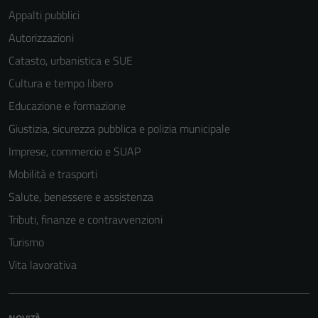
Appalti pubblici
Autorizzazioni
Catasto, urbanistica e SUE
Cultura e tempo libero
Educazione e formazione
Tecnici
Giustizia, sicurezza pubblica e polizia municipale
Questi cookie
Imprese, commercio e SUAP
sono necessari
per il
Mobilità e trasporti
funzionamento
Salute, benessere e assistenza
del sito e non
Tributi, finanze e contravvenzioni
possono
essere
Turismo
disabilitati.
Vita lavorativa
Questi cookie
non raccolgono
informazioni