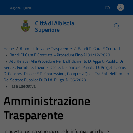
Vai ai contenuti
Vai al footer
ITA
Regione Liguria
Lingua attiva:
Città di Albisola
Superiore
Home
/
Amministrazione Trasparente
/
Bandi Di Gara E Contratti
/
Bandi Di Gara E Contratti - Procedure Fino Al 31/12/2023
/
Atti Relativi Alle Procedure Per L’affidamento Di Appalti Pubblici Di
Servizi, Forniture, Lavori E Opere, Di Concorsi Pubblici Di Progettazione,
Di Concorsi Di Idee E Di Concessioni, Compresi Quelli Tra Enti Nell’ambito
Del Settore Pubblico Di Cui Al D.Lgs. N. 36/2023
/
Fase Esecutiva
Amministrazione
Trasparente
In questa pagina sono raccolte le informazioni che le