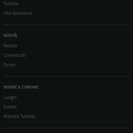
Tecnici
Turismo
Questi cookie
Vita lavorativa
sono necessari
per il
funzionamento
NOVITÀ
del sito e non
possono
Notizie
essere
Comunicati
disabilitati.
Avvisi
Questi cookie
non raccolgono
informazioni
personali.
VIVERE IL COMUNE
Luoghi
Eventi
Albisola Turismo