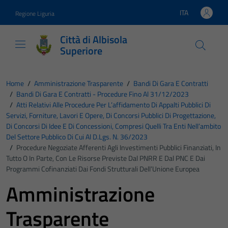
Vai ai contenuti
Vai al footer
ITA
Regione Liguria
Lingua attiva:
Città di Albisola
Superiore
Home
/
Amministrazione Trasparente
/
Bandi Di Gara E Contratti
/
Bandi Di Gara E Contratti - Procedure Fino Al 31/12/2023
/
Atti Relativi Alle Procedure Per L’affidamento Di Appalti Pubblici Di
Servizi, Forniture, Lavori E Opere, Di Concorsi Pubblici Di Progettazione,
Di Concorsi Di Idee E Di Concessioni, Compresi Quelli Tra Enti Nell’ambito
Del Settore Pubblico Di Cui Al D.Lgs. N. 36/2023
/
Procedure Negoziate Afferenti Agli Investimenti Pubblici Finanziati, In
Tutto O In Parte, Con Le Risorse Previste Dal PNRR E Dal PNC E Dai
Programmi Cofinanziati Dai Fondi Strutturali Dell’Unione Europea
Amministrazione
Trasparente