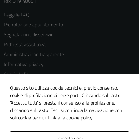
Fax: 019 480511
Leggi le FAQ
Prenotazione appuntamento
Segnalazione disservizio
Richiesta assistenza
Amministrazione trasparente
Informativa privacy
Cookie Policy
Note legali
Questo sito utilizza cookie tecnici e, previo consenso,
Dichiarazione di accessibilità
cookie di profilazione di terze parti. Cliccando sul tasto
'Accetta tutti' si presta il consenso alla profilazione,
Piano di miglioramento del sito
cliccando sul tasto 'Esci' si continua la navigazione con i
Statistiche sito web
soli cookie tecnici.
Link alla cookie policy
Area Privata
Impostazioni