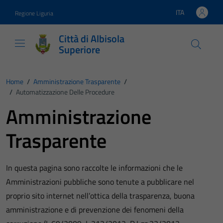
Vai ai contenuti
Vai al footer
ITA
Regione Liguria
Lingua attiva:
Città di Albisola
Superiore
Home
/
Amministrazione Trasparente
/
/
Automatizzazione Delle Procedure
Amministrazione
Trasparente
In questa pagina sono raccolte le informazioni che le
Amministrazioni pubbliche sono tenute a pubblicare nel
proprio sito internet nell’ottica della trasparenza, buona
amministrazione e di prevenzione dei fenomeni della