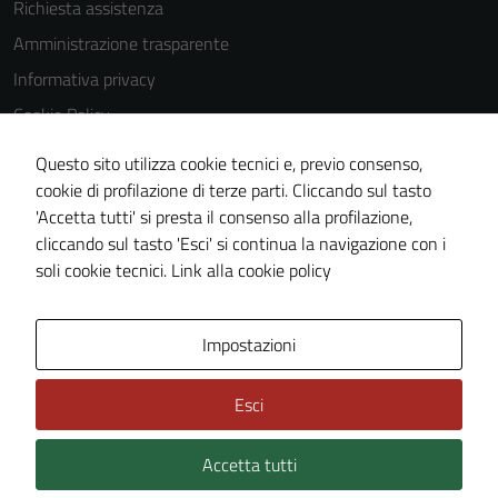
Richiesta assistenza
Amministrazione trasparente
Informativa privacy
Cookie Policy
Note legali
Questo sito utilizza cookie tecnici e, previo consenso,
Dichiarazione di accessibilità
cookie di profilazione di terze parti. Cliccando sul tasto
'Accetta tutti' si presta il consenso alla profilazione,
Piano di miglioramento del sito
cliccando sul tasto 'Esci' si continua la navigazione con i
Statistiche sito web
soli cookie tecnici.
Link alla cookie policy
Area Privata
Impostazioni
Esci
Accetta tutti
Credits: ©
Technical Design s.r.l.