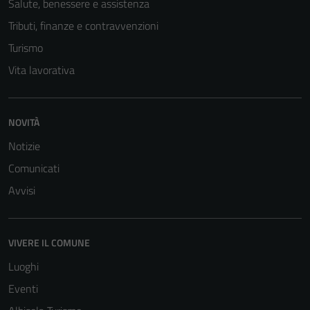
Salute, benessere e assistenza
Tecnici
Tributi, finanze e contravvenzioni
Questi cookie
Turismo
sono necessari
Vita lavorativa
per il
funzionamento
del sito e non
possono
NOVITÀ
essere
Notizie
disabilitati.
Comunicati
Questi cookie
non raccolgono
Avvisi
informazioni
personali.
VIVERE IL COMUNE
Luoghi
Eventi