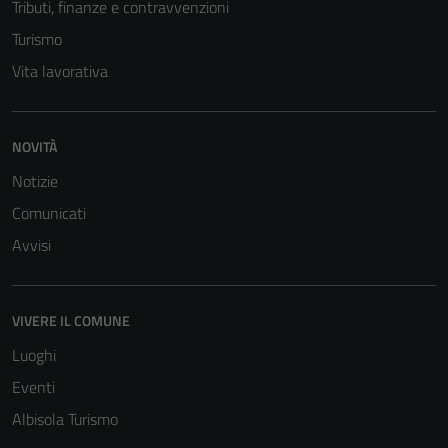
Tributi, finanze e contravvenzioni
Tecnici
Turismo
Questi cookie
sono necessari
Vita lavorativa
per il
funzionamento
del sito e non
NOVITÀ
possono
Notizie
essere
disabilitati.
Comunicati
Questi cookie
Avvisi
non raccolgono
informazioni
personali.
VIVERE IL COMUNE
Luoghi
Eventi
Albisola Turismo