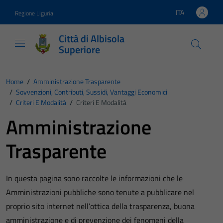
Vai ai contenuti
Vai al footer
ITA
Regione Liguria
Lingua attiva:
Città di Albisola
Superiore
Home
/
Amministrazione Trasparente
/
Sovvenzioni, Contributi, Sussidi, Vantaggi Economici
/
Criteri E Modalità
/
Criteri E Modalità
Amministrazione
Trasparente
In questa pagina sono raccolte le informazioni che le
Amministrazioni pubbliche sono tenute a pubblicare nel
proprio sito internet nell’ottica della trasparenza, buona
amministrazione e di prevenzione dei fenomeni della