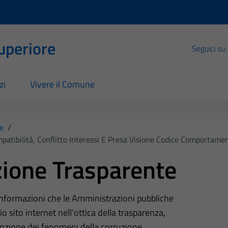
Superiore
Seguici su:
zi
Vivere il Comune
e
/
ompatibilità, Conflitto Interessi E Presa Visione Codice Comportame
ione Trasparente
 informazioni che le Amministrazioni pubbliche
o sito internet nell’ottica della trasparenza,
nzione dei fenomeni della corruzione