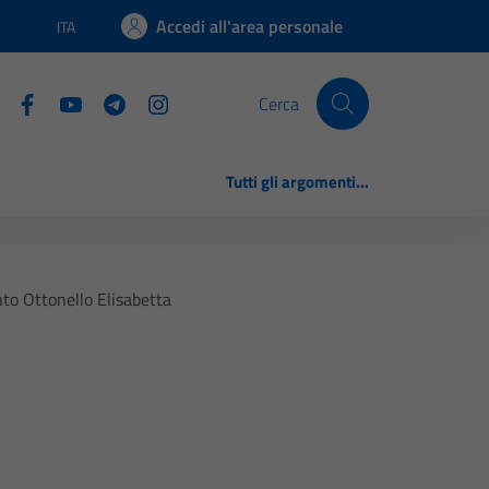
Accedi all'area personale
ITA
Lingua attiva:
Cerca
Tutti gli argomenti...
nto Ottonello Elisabetta