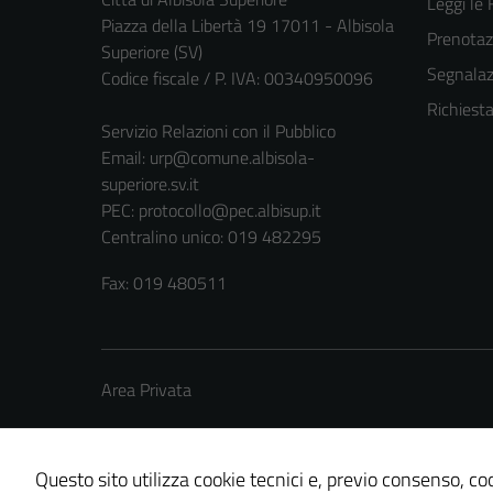
Leggi le
Piazza della Libertà 19 17011 - Albisola
Prenota
Superiore (SV)
Segnalazi
Codice fiscale / P. IVA: 00340950096
Richiest
Servizio Relazioni con il Pubblico
Email:
urp@comune.albisola-
superiore.sv.it
PEC:
protocollo@pec.albisup.it
Centralino unico: 019 482295
Fax: 019 480511
Area Privata
Questo sito utilizza cookie tecnici e, previo consenso, coo