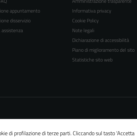
 FAQ
Amministrazione trasparente
zione appuntamento
Informativa privacy
one disservizio
Cookie Policy
a assistenza
Note legali
Dichiarazione di accessibilità
Piano di miglioramento del sito
Statistiche sito web
Tecnici
Questi cookie
sono necessari
per il
funzionamento
del sito e non
possono
essere
disabilitati.
kie di profilazione di terze parti. Cliccando sul tasto 'Accetta