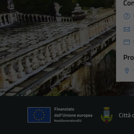
Con
Pro
Città 