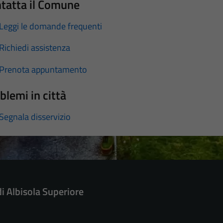
tatta il Comune
Leggi le domande frequenti
Richiedi assistenza
Prenota appuntamento
blemi in città
Segnala disservizio
di Albisola Superiore