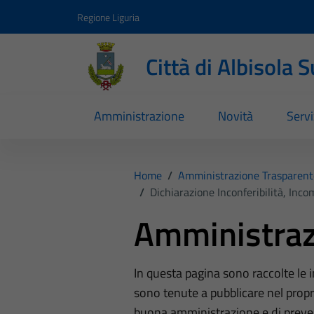
Vai ai contenuti
Vai al footer
Regione Liguria
Città di Albisola 
Amministrazione
Novità
Servi
Home
/
Amministrazione Trasparent
/
Dichiarazione Inconferibilità, Inc
Amministraz
In questa pagina sono raccolte le
sono tenute a pubblicare nel propri
buona amministrazione e di preve