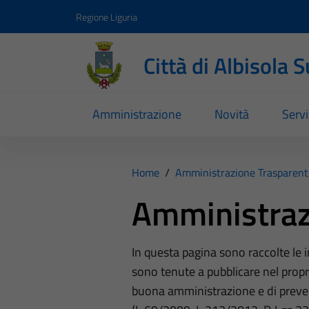
Vai ai contenuti
Vai al footer
Regione Liguria
Città di Albisola 
Amministrazione
Novità
Servi
Home
/
Amministrazione Trasparent
Amministraz
In questa pagina sono raccolte le
sono tenute a pubblicare nel propri
buona amministrazione e di preve