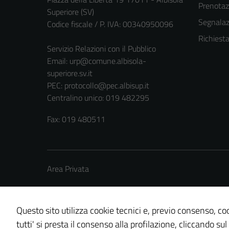
Prenota
Superiore (SV)
Segnalazi
Codice fiscale / P. IVA: 00340950096
Richiest
Servizio Relazioni con il Pubblico
Email:
urp@comune.albisola-
superiore.sv.it
PEC:
protocollo@pec.albisup.it
Centralino unico: 019 482295
Fax: 019 480511
Area Privata
Questo sito utilizza cookie tecnici e, previo consenso, coo
tutti' si presta il consenso alla profilazione, cliccando sul