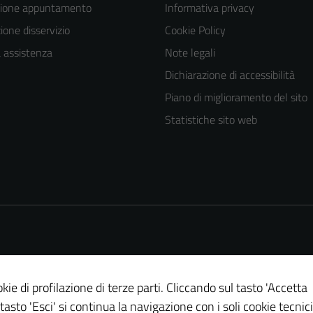
zione appuntamento
Informativa privacy
one disservizio
Cookie Policy
a assistenza
Note legali
Dichiarazione di accessibilità
Piano di miglioramento del sito
Statistiche sito web
Tecnici
Questi cookie
sono necessari
per il
funzionamento
del sito e non
possono
essere
kie di profilazione di terze parti. Cliccando sul tasto 'Accetta
disabilitati.
 tasto 'Esci' si continua la navigazione con i soli cookie tecnici
Questi cookie