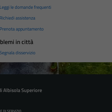
Leggi le domande frequenti
Richiedi assistenza
Prenota appuntamento
blemi in città
Segnala disservizio
di Albisola Superiore
E DI SERVIZIO