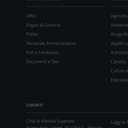
Uffici
Agricoltu
Organi di Governo
Ambient
Politici
Anagrafe 
Personale Amministrativo
Appalti p
Enti e Fondazioni
Autorizza
Documenti e Dati
Catasto,
Cultura 
Educazio
CONTATTI
Città di Albisola Superiore
Leggi le
Piazza della Libertà 19 17011 - Albisola