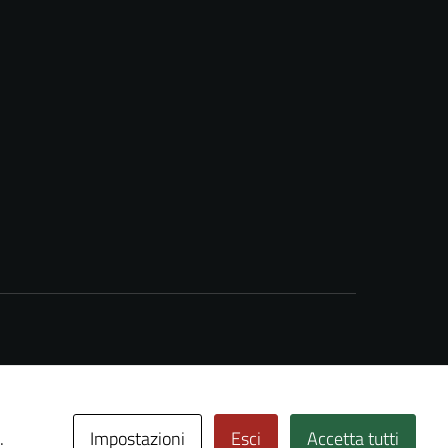
Impostazioni
Esci
Accetta tutti
.