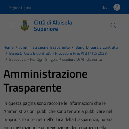
Vai ai contenuti
Vai al footer
ITA
Regione Liguria
Lingua attiva:
Città di Albisola
Superiore
Home
/
Amministrazione Trasparente
/
Bandi Di Gara E Contratti
/
Bandi Di Gara E Contratti - Procedure Fino Al 31/12/2023
/
Esecutiva – Per Ogni Singola Procedura Di Affidamento
Amministrazione
Trasparente
In questa pagina sono raccolte le informazioni che le
Amministrazioni pubbliche sono tenute a pubblicare nel
proprio sito internet nell’ottica della trasparenza, buona
amministrazione e di prevenzione dei fenomeni della