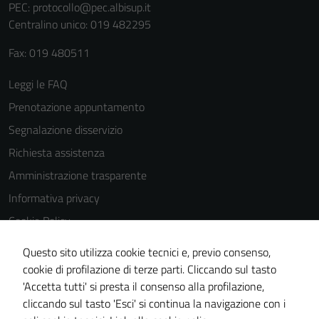
PEC:
protocollo@pec.albisup.it
Centralino unico: 019 482295
Fax: 019 480511
Leggi le FAQ
Prenotazione appuntamento
Segnalazione disservizio
Richiesta assistenza
Amministrazione trasparente
Informativa privacy
Cookie Policy
Note legali
Questo sito utilizza cookie tecnici e, previo consenso,
Dichiarazione di accessibilità
cookie di profilazione di terze parti. Cliccando sul tasto
'Accetta tutti' si presta il consenso alla profilazione,
Piano di miglioramento del sito
cliccando sul tasto 'Esci' si continua la navigazione con i
Statistiche sito web