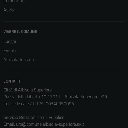
Comunicati
funzionamento
del sito e non
Avvisi
possono
essere
disabilitati.
VIVERE IL COMUNE
Questi cookie
Luoghi
non raccolgono
informazioni
Eventi
personali.
Albisola Turismo
CONTATTI
Città di Albisola Superiore
Piazza della Libertà 19 17011 - Albisola Superiore (SV)
Codice fiscale / P. IVA: 00340950096
Servizio Relazioni con il Pubblico
Email:
urp@comune.albisola-superiore.sv.it