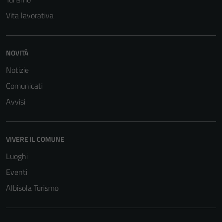
Questi cookie
Vita lavorativa
sono necessari
per il
funzionamento
NOVITÀ
del sito e non
possono
Notizie
essere
Comunicati
disabilitati.
Avvisi
Questi cookie
non raccolgono
informazioni
VIVERE IL COMUNE
personali.
Luoghi
Eventi
Albisola Turismo