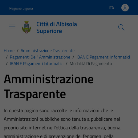
Vai ai contenuti
Vai al footer
ITA
Regione Liguria
Lingua attiva:
Città di Albisola
Superiore
Home
/
Amministrazione Trasparente
/
Pagamenti Dell' Amministrazione
/
IBAN E Pagamenti Informatici
/
IBAN E Pagamenti Informatici
/
Modalità Di Pagamento
Amministrazione
Trasparente
In questa pagina sono raccolte le informazioni che le
Amministrazioni pubbliche sono tenute a pubblicare nel
proprio sito internet nell’ottica della trasparenza, buona
amministrazione e di prevenzione dei fenomeni della