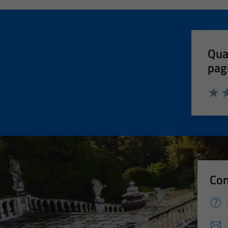
Qua
pag
Valut
Va
Con