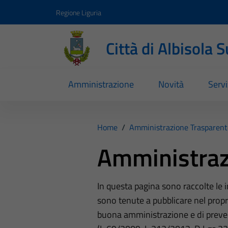
Vai ai contenuti
Vai al footer
Regione Liguria
Città di Albisola 
Amministrazione
Novità
Servi
Home
/
Amministrazione Trasparent
Amministraz
In questa pagina sono raccolte le
sono tenute a pubblicare nel propri
buona amministrazione e di preve