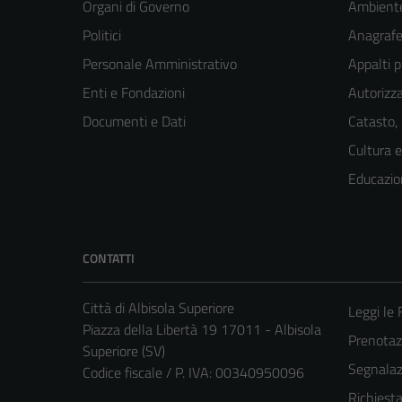
Organi di Governo
Ambient
Politici
Anagrafe 
Personale Amministrativo
Appalti p
Enti e Fondazioni
Autorizza
Documenti e Dati
Catasto,
Cultura 
Educazio
CONTATTI
Città di Albisola Superiore
Leggi le
Piazza della Libertà 19 17011 - Albisola
Prenota
Superiore (SV)
Segnalazi
Codice fiscale / P. IVA: 00340950096
Richiest