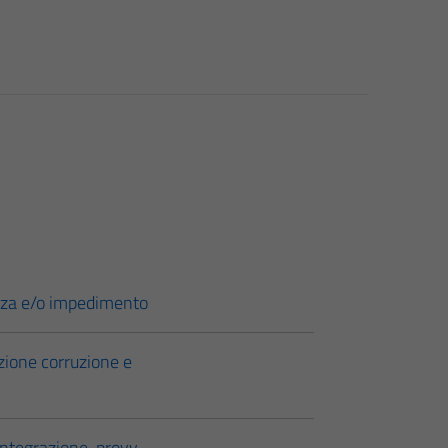
senza e/o impedimento
ione corruzione e
tegrazione-provv-