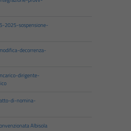
05-2025-sospensione-
odifica-decorrenza-
carico-dirigente-
ico
tto-di-nomina-
onvenzionata Albisola