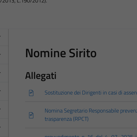
3/2013, L.190/2012).
Nomine Sirito
Allegati
Sostituzione dei Dirigenti in casi di as
Nomina Segretario Responsabile prevenz
trasparenza (RPCT)
provvedimento-n-16-del-4_07_2025-in