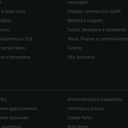
e
municipale
e stato civile
Imprese, commercio e SUAP
ubblici
Mobilità e trasporti
zioni
Salute, benessere e assistenza
 urbanistica e SUE
Tributi, finanze e contravvenzion
e tempo libero
Turismo
ne e formazione
Vita lavorativa
 FAQ
Amministrazione trasparente
zione appuntamento
Informativa privacy
Tecnici
one disservizio
Cookie Policy
Questi cookie
sono necessari
a assistenza
Note legali