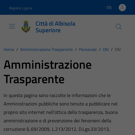
Vai ai contenuti
Vai al footer
ITA
Regione Liguria
Lingua attiva:
Città di Albisola
Superiore
Home
/
Amministrazione Trasparente
/
Personale
/
OIV
/
OIV
Amministrazione
Trasparente
In questa pagina sono raccolte le informazioni che le
Amministrazioni pubbliche sono tenute a pubblicare nel
proprio sito internet nell’ottica della trasparenza, buona
amministrazione e di prevenzione dei fenomeni della
corruzione (L.69/2009, L.213/2012, D.Lgs.33/2013,