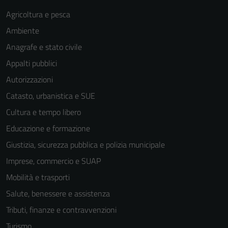
Agricoltura e pesca
Ambiente
Anagrafe e stato civile
Appalti pubblici
Autorizzazioni
Catasto, urbanistica e SUE
Tecnici
Cultura e tempo libero
Questi cookie
Educazione e formazione
sono necessari
Giustizia, sicurezza pubblica e polizia municipale
per il
funzionamento
Imprese, commercio e SUAP
del sito e non
Mobilità e trasporti
possono
Salute, benessere e assistenza
essere
disabilitati.
Tributi, finanze e contravvenzioni
Questi cookie
Turismo