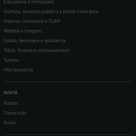
Educazione e formazione
Giustizia, sicurezza pubblica e polizia municipale
Imprese, commercio e SUAP
Tecnici
Mobilità e trasporti
Questi cookie
Salute, benessere e assistenza
sono necessari
Tributi, finanze e contravvenzioni
per il
funzionamento
Turismo
del sito e non
Vita lavorativa
possono
essere
disabilitati.
NOVITÀ
Questi cookie
non raccolgono
Notizie
informazioni
Comunicati
personali.
Avvisi