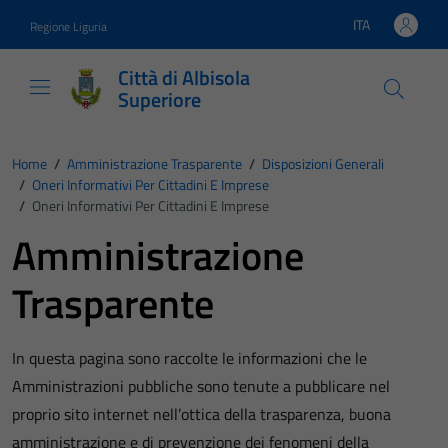
Vai ai contenuti
Vai al footer
ITA
Regione Liguria
Lingua attiva:
Città di Albisola
Superiore
Home
/
Amministrazione Trasparente
/
Disposizioni Generali
/
Oneri Informativi Per Cittadini E Imprese
/
Oneri Informativi Per Cittadini E Imprese
Amministrazione
Trasparente
In questa pagina sono raccolte le informazioni che le
Amministrazioni pubbliche sono tenute a pubblicare nel
proprio sito internet nell’ottica della trasparenza, buona
amministrazione e di prevenzione dei fenomeni della