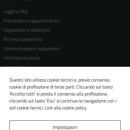
Leggi le FAQ
Prenotazione appuntamento
Segnalazione disservizio
Richiesta assistenza
Amministrazione trasparente
Informativa privacy
Cookie Policy
Note legali
Questo sito utilizza cookie tecnici e, previo consenso,
Dichiarazione di accessibilità
cookie di profilazione di terze parti. Cliccando sul tasto
'Accetta tutti' si presta il consenso alla profilazione,
Piano di miglioramento del sito
cliccando sul tasto 'Esci' si continua la navigazione con i
Statistiche sito web
soli cookie tecnici.
Link alla cookie policy
Area Privata
Impostazioni