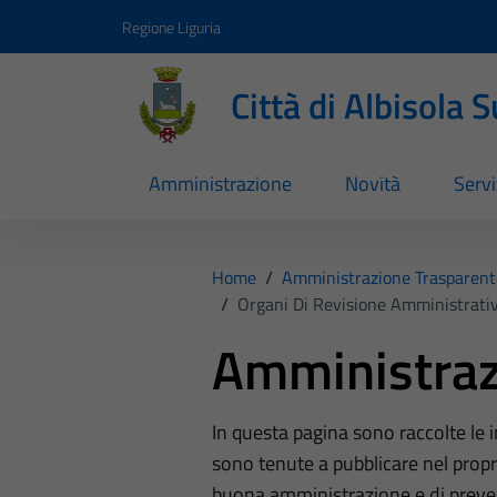
Vai ai contenuti
Vai al footer
Regione Liguria
Città di Albisola 
Amministrazione
Novità
Servi
Home
/
Amministrazione Trasparent
/
Organi Di Revisione Amministrativ
Amministraz
In questa pagina sono raccolte le
sono tenute a pubblicare nel propri
buona amministrazione e di preve