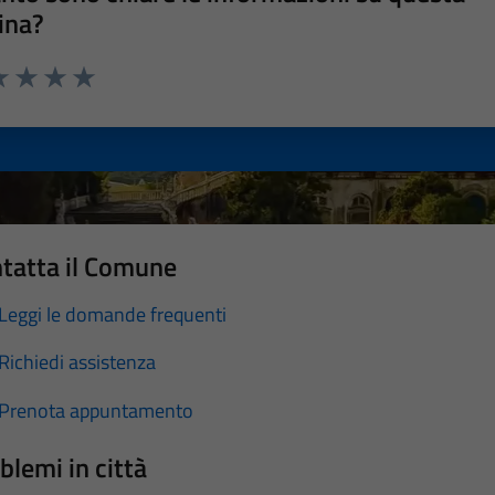
ina?
a 1 stelle su 5
luta 2 stelle su 5
Valuta 3 stelle su 5
Valuta 4 stelle su 5
Valuta 5 stelle su 5
tatta il Comune
Leggi le domande frequenti
Richiedi assistenza
Prenota appuntamento
blemi in città