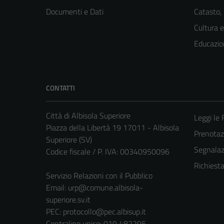
Documenti e Dati
Catasto,
Cultura 
Educazio
CONTATTI
Città di Albisola Superiore
Leggi le
Piazza della Libertà 19 17011 - Albisola
Prenota
Superiore (SV)
Segnalazi
Codice fiscale / P. IVA: 00340950096
Richiest
Servizio Relazioni con il Pubblico
Email:
urp@comune.albisola-
superiore.sv.it
PEC:
protocollo@pec.albisup.it
Centralino unico: 019 482295