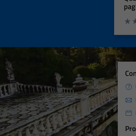
pag
Valut
Va
Con
Pro