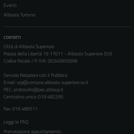
Eventi
Albisola Turismo
Tecnici
CONTATTI
Questi cookie
Città di Albisola Superiore
sono necessari
Piazza della Libertà 19 17011 - Albisola Superiore (SV)
per il
Codice fiscale / P. IVA: 00340950096
funzionamento
del sito e non
Servizio Relazioni con il Pubblico
possono
Email:
urp@comune.albisola-superiore.sv.it
essere
PEC:
protocollo@pec.albisup.it
disabilitati.
Centralino unico: 019 482295
Questi cookie
Fax: 019 480511
non raccolgono
informazioni
Leggi le FAQ
personali.
Prenotazione appuntamento