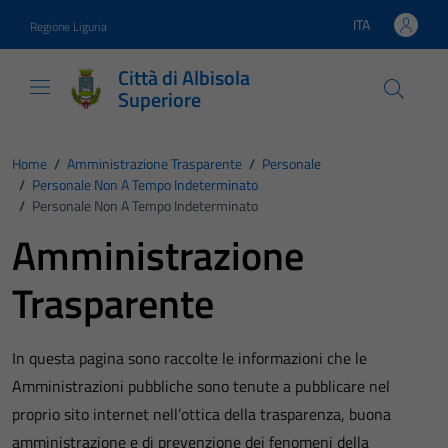
Vai ai contenuti
Vai al footer
ITA
Regione Liguria
Lingua attiva:
Città di Albisola
Superiore
Home
/
Amministrazione Trasparente
/
Personale
/
Personale Non A Tempo Indeterminato
/
Personale Non A Tempo Indeterminato
Amministrazione
Trasparente
In questa pagina sono raccolte le informazioni che le
Amministrazioni pubbliche sono tenute a pubblicare nel
proprio sito internet nell’ottica della trasparenza, buona
amministrazione e di prevenzione dei fenomeni della