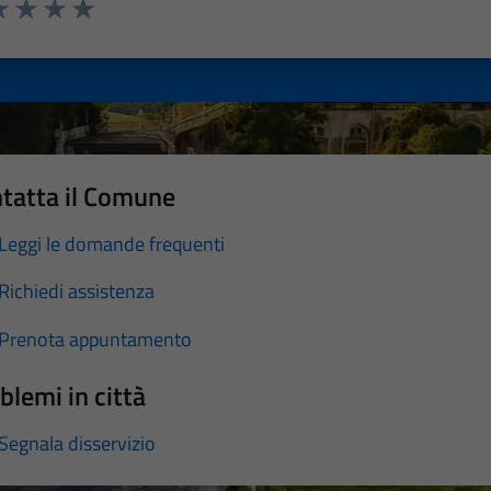
a 1 stelle su 5
luta 2 stelle su 5
Valuta 3 stelle su 5
Valuta 4 stelle su 5
Valuta 5 stelle su 5
tatta il Comune
Leggi le domande frequenti
Richiedi assistenza
Prenota appuntamento
blemi in città
Segnala disservizio