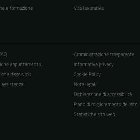
ne e formazione
Vita lavorativa
 FAQ
Amministrazione trasparente
zione appuntamento
Informativa privacy
one disservizio
Cookie Policy
a assistenza
Note legali
Tecnici
Dichiarazione di accessibilità
Questi cookie
Piano di miglioramento del sito
sono necessari
Statistiche sito web
per il
funzionamento
del sito e non