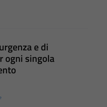
urgenza e di
r ogni singola
ento
e