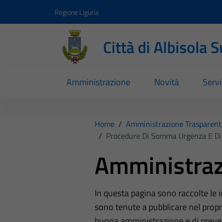
Vai ai contenuti
Vai al footer
Regione Liguria
Città di Albisola 
Amministrazione
Novità
Servi
Home
/
Amministrazione Trasparent
/
Procedure Di Somma Urgenza E Di 
Amministraz
In questa pagina sono raccolte le
sono tenute a pubblicare nel propri
buona amministrazione e di preve