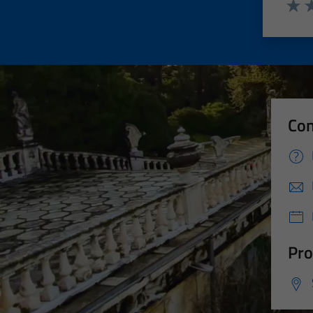
Valut
Va
Con
Pro