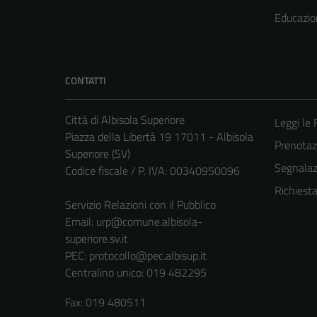
Educazio
CONTATTI
Città di Albisola Superiore
Leggi le
Piazza della Libertà 19 17011 - Albisola
Prenota
Superiore (SV)
Segnalazi
Codice fiscale / P. IVA: 00340950096
Richiest
Servizio Relazioni con il Pubblico
Email:
urp@comune.albisola-
superiore.sv.it
PEC:
protocollo@pec.albisup.it
Centralino unico: 019 482295
Fax: 019 480511