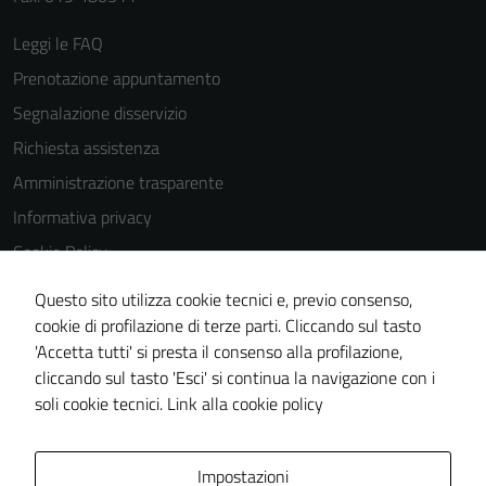
Leggi le FAQ
Prenotazione appuntamento
Segnalazione disservizio
Richiesta assistenza
Amministrazione trasparente
Informativa privacy
Cookie Policy
Note legali
Questo sito utilizza cookie tecnici e, previo consenso,
Dichiarazione di accessibilità
cookie di profilazione di terze parti. Cliccando sul tasto
'Accetta tutti' si presta il consenso alla profilazione,
Piano di miglioramento del sito
cliccando sul tasto 'Esci' si continua la navigazione con i
Statistiche sito web
soli cookie tecnici.
Link alla cookie policy
Area Privata
Impostazioni