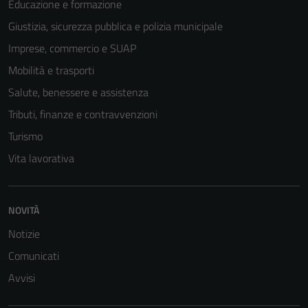
Educazione e formazione
Giustizia, sicurezza pubblica e polizia municipale
Imprese, commercio e SUAP
Tecnici
Mobilità e trasporti
Questi cookie
Salute, benessere e assistenza
sono necessari
Tributi, finanze e contravvenzioni
per il
funzionamento
Turismo
del sito e non
Vita lavorativa
possono
essere
disabilitati.
NOVITÀ
Questi cookie
non raccolgono
Notizie
informazioni
Comunicati
personali.
Avvisi