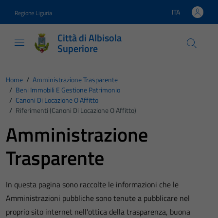
Vai ai contenuti
Vai al footer
ITA
Regione Liguria
Lingua attiva:
Città di Albisola
Superiore
Home
/
Amministrazione Trasparente
/
Beni Immobili E Gestione Patrimonio
/
Canoni Di Locazione O Affitto
/
Riferimenti (Canoni Di Locazione O Affitto)
Amministrazione
Trasparente
In questa pagina sono raccolte le informazioni che le
Amministrazioni pubbliche sono tenute a pubblicare nel
proprio sito internet nell’ottica della trasparenza, buona