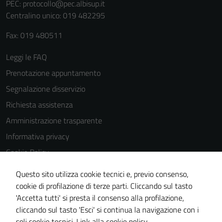
PEC:
protocollo@pec.albisup.it
Centralino unico: 019 482295
Fax: 019 480511
Leggi le FAQ
Prenotazione appuntamento
Segnalazione disservizio
Richiesta assistenza
Amministrazione trasparente
Informativa privacy
Cookie Policy
Note legali
Questo sito utilizza cookie tecnici e, previo consenso,
Dichiarazione di accessibilità
cookie di profilazione di terze parti. Cliccando sul tasto
'Accetta tutti' si presta il consenso alla profilazione,
Piano di miglioramento del sito
cliccando sul tasto 'Esci' si continua la navigazione con i
Statistiche sito web
soli cookie tecnici.
Link alla cookie policy