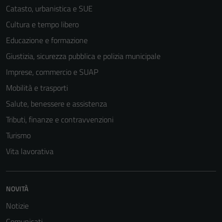
Catasto, urbanistica e SUE
Cultura e tempo libero
Educazione e formazione
Giustizia, sicurezza pubblica e polizia municipale
Tecnici
Imprese, commercio e SUAP
Questi cookie
Mobilità e trasporti
sono necessari
per il
Salute, benessere e assistenza
funzionamento
Tributi, finanze e contravvenzioni
del sito e non
Turismo
possono
essere
Vita lavorativa
disabilitati.
Questi cookie
non raccolgono
NOVITÀ
informazioni
Notizie
personali.
Comunicati