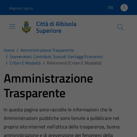
Vai ai contenuti
Vai al footer
ITA
Regione Liguria
Lingua attiva:
Città di Albisola
Superiore
Home
/
Amministrazione Trasparente
/
Sovvenzioni, Contributi, Sussidi, Vantaggi Economici
/
Criteri E Modalità
/
Riferimenti (Criteri E Modalità)
Amministrazione
Trasparente
In questa pagina sono raccolte le informazioni che le
Amministrazioni pubbliche sono tenute a pubblicare nel
proprio sito internet nell’ottica della trasparenza, buona
amministrazione e di prevenzione dei fenomeni della