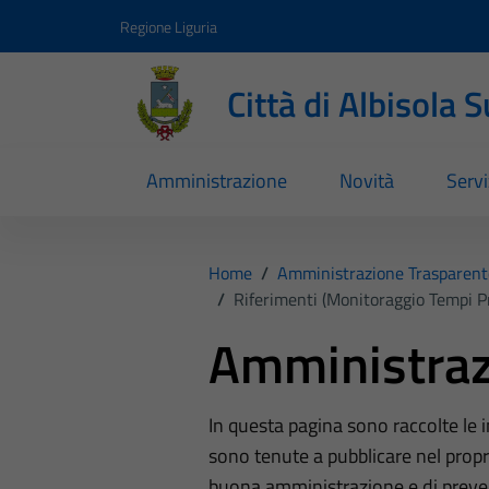
Vai ai contenuti
Vai al footer
Regione Liguria
Città di Albisola 
Amministrazione
Novità
Servi
Home
/
Amministrazione Trasparent
/
Riferimenti (Monitoraggio Tempi P
Amministraz
In questa pagina sono raccolte le
sono tenute a pubblicare nel propri
buona amministrazione e di preve