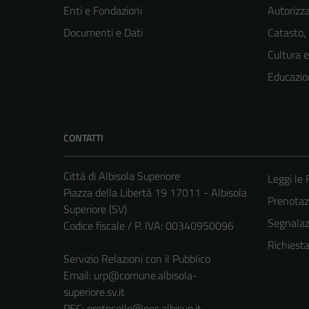
Enti e Fondazioni
Autorizza
Documenti e Dati
Catasto,
Cultura 
Educazio
CONTATTI
Città di Albisola Superiore
Leggi le
Piazza della Libertà 19 17011 - Albisola
Prenota
Superiore (SV)
Segnalazi
Codice fiscale / P. IVA: 00340950096
Richiest
Servizio Relazioni con il Pubblico
Email:
urp@comune.albisola-
superiore.sv.it
PEC:
protocollo@pec.albisup.it