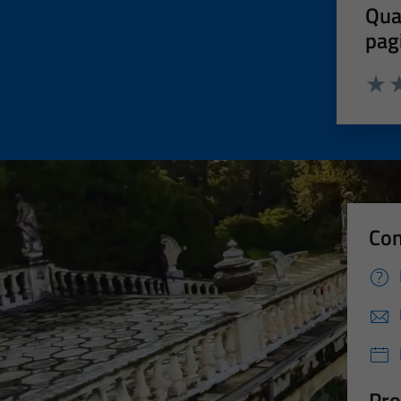
Qua
pag
Valut
Va
Con
Pro