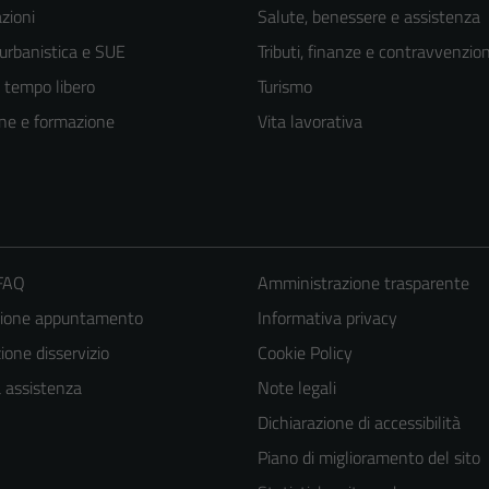
zioni
Salute, benessere e assistenza
 urbanistica e SUE
Tributi, finanze e contravvenzion
e tempo libero
Turismo
ne e formazione
Vita lavorativa
 FAQ
Amministrazione trasparente
zione appuntamento
Informativa privacy
one disservizio
Cookie Policy
Tecnici
a assistenza
Note legali
Questi cookie
Dichiarazione di accessibilità
sono necessari
Piano di miglioramento del sito
per il