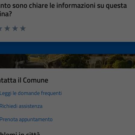
nto sono chiare le informazioni su questa
ina?
a 1 stelle su 5
luta 2 stelle su 5
Valuta 3 stelle su 5
Valuta 4 stelle su 5
Valuta 5 stelle su 5
tatta il Comune
Leggi le domande frequenti
Richiedi assistenza
Prenota appuntamento
blemi in città