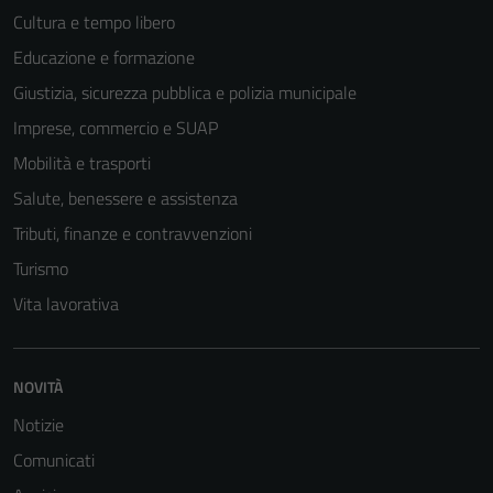
Cultura e tempo libero
Educazione e formazione
Giustizia, sicurezza pubblica e polizia municipale
Imprese, commercio e SUAP
Tecnici
Questi cookie
Mobilità e trasporti
sono necessari
Salute, benessere e assistenza
per il
Tributi, finanze e contravvenzioni
funzionamento
del sito e non
Turismo
possono
Vita lavorativa
essere
disabilitati.
Questi cookie
NOVITÀ
non raccolgono
informazioni
Notizie
personali.
Comunicati