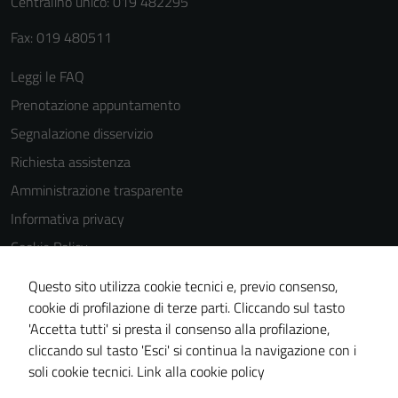
Centralino unico: 019 482295
Fax: 019 480511
Leggi le FAQ
Prenotazione appuntamento
Segnalazione disservizio
Richiesta assistenza
Amministrazione trasparente
Informativa privacy
Cookie Policy
Note legali
Questo sito utilizza cookie tecnici e, previo consenso,
Dichiarazione di accessibilità
cookie di profilazione di terze parti. Cliccando sul tasto
'Accetta tutti' si presta il consenso alla profilazione,
Piano di miglioramento del sito
cliccando sul tasto 'Esci' si continua la navigazione con i
Statistiche sito web
soli cookie tecnici.
Link alla cookie policy