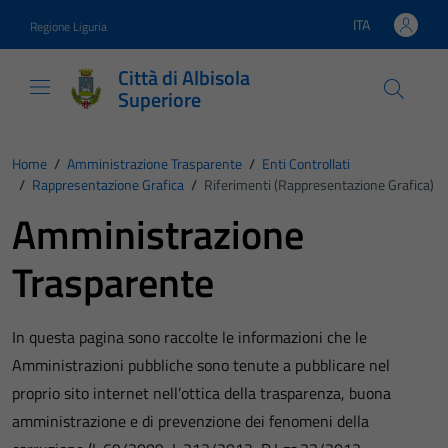
Vai ai contenuti
Vai al footer
ITA
Regione Liguria
Lingua attiva:
Città di Albisola
Superiore
Home
/
Amministrazione Trasparente
/
Enti Controllati
/
Rappresentazione Grafica
/
Riferimenti (Rappresentazione Grafica)
Amministrazione
Trasparente
In questa pagina sono raccolte le informazioni che le
Amministrazioni pubbliche sono tenute a pubblicare nel
proprio sito internet nell’ottica della trasparenza, buona
amministrazione e di prevenzione dei fenomeni della