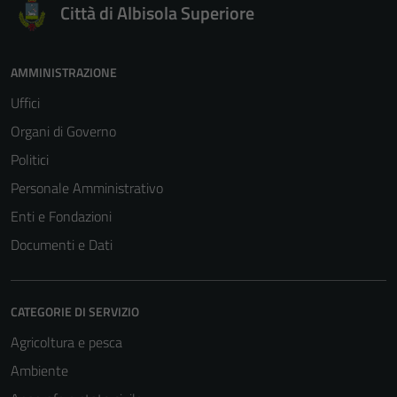
Città di Albisola Superiore
AMMINISTRAZIONE
Uffici
Organi di Governo
Tecnici
Politici
Questi cookie
Personale Amministrativo
sono necessari
Enti e Fondazioni
per il
funzionamento
Documenti e Dati
del sito e non
possono
essere
CATEGORIE DI SERVIZIO
disabilitati.
Agricoltura e pesca
Questi cookie
non raccolgono
Ambiente
informazioni