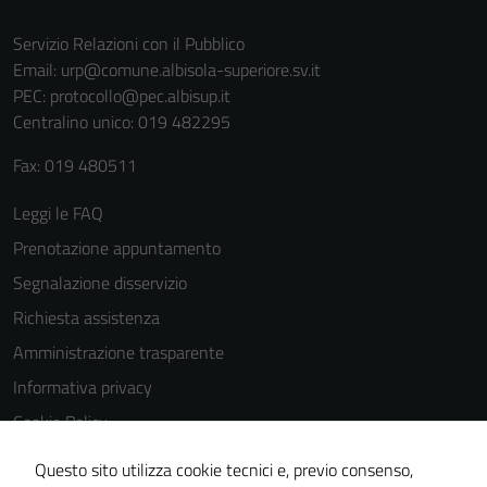
Servizio Relazioni con il Pubblico
Email:
urp@comune.albisola-superiore.sv.it
PEC:
protocollo@pec.albisup.it
Centralino unico: 019 482295
Fax: 019 480511
Leggi le FAQ
Prenotazione appuntamento
Segnalazione disservizio
Richiesta assistenza
Amministrazione trasparente
Informativa privacy
Cookie Policy
Note legali
Questo sito utilizza cookie tecnici e, previo consenso,