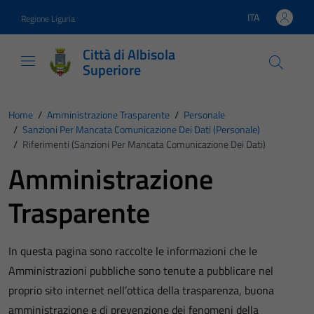
Vai ai contenuti
Vai al footer
ITA
Regione Liguria
Lingua attiva:
Città di Albisola
Superiore
Home
/
Amministrazione Trasparente
/
Personale
/
Sanzioni Per Mancata Comunicazione Dei Dati (personale)
/
Riferimenti (Sanzioni Per Mancata Comunicazione Dei Dati)
Amministrazione
Trasparente
In questa pagina sono raccolte le informazioni che le
Amministrazioni pubbliche sono tenute a pubblicare nel
proprio sito internet nell’ottica della trasparenza, buona
amministrazione e di prevenzione dei fenomeni della