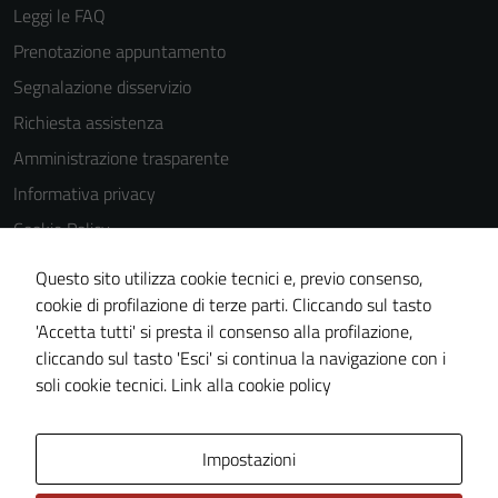
Leggi le FAQ
Prenotazione appuntamento
Segnalazione disservizio
Richiesta assistenza
Amministrazione trasparente
Informativa privacy
Cookie Policy
Note legali
Questo sito utilizza cookie tecnici e, previo consenso,
Dichiarazione di accessibilità
cookie di profilazione di terze parti. Cliccando sul tasto
'Accetta tutti' si presta il consenso alla profilazione,
Piano di miglioramento del sito
cliccando sul tasto 'Esci' si continua la navigazione con i
Statistiche sito web
soli cookie tecnici.
Link alla cookie policy
Area Privata
Impostazioni