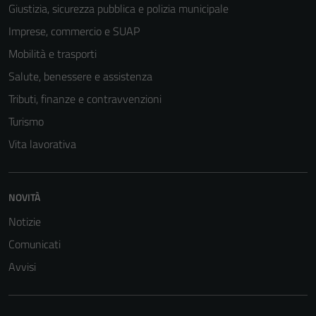
Giustizia, sicurezza pubblica e polizia municipale
Imprese, commercio e SUAP
Mobilità e trasporti
Tecnici
Questi cookie
Salute, benessere e assistenza
sono necessari
Tributi, finanze e contravvenzioni
per il
Turismo
funzionamento
del sito e non
Vita lavorativa
possono
essere
disabilitati.
NOVITÀ
Questi cookie
Notizie
non raccolgono
Comunicati
informazioni
personali.
Avvisi