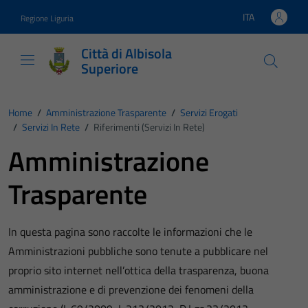
Vai ai contenuti
Vai al footer
ITA
Regione Liguria
Lingua attiva:
Città di Albisola
Superiore
Home
/
Amministrazione Trasparente
/
Servizi Erogati
/
Servizi In Rete
/
Riferimenti (Servizi In Rete)
Amministrazione
Trasparente
In questa pagina sono raccolte le informazioni che le
Amministrazioni pubbliche sono tenute a pubblicare nel
proprio sito internet nell’ottica della trasparenza, buona
amministrazione e di prevenzione dei fenomeni della