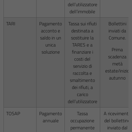
dell’utilizzatore
dell’immobile
TARI
Pagamento
Tassa sui rifiuti
Bollettini
acconto e
destinata a
inviati da
saldo in un
sostituire la
Comune.
unica
TARES e a
Prima
soluzione
finanziare i
scadenza
costi del
metà
servizio di
estate/inizio
raccolta e
autunno
smaltimento
dei rifiuti, a
carico
dell’utilizzatore
TOSAP
Pagamento
Tassa
A ricevimento
annuale
occupazione
del bollettino
permanente
inviato dal