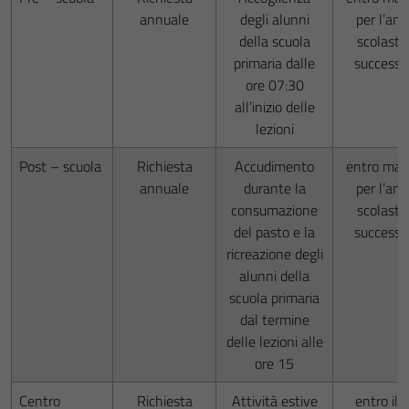
annuale
degli alunni
per l’an
della scuola
scolasti
primaria dalle
successi
ore 07:30
all’inizio delle
lezioni
Post – scuola
Richiesta
Accudimento
entro mag
annuale
durante la
per l’an
consumazione
scolasti
del pasto e la
successi
ricreazione degli
alunni della
scuola primaria
dal termine
delle lezioni alle
ore 15
Centro
Richiesta
Attività estive
entro il 