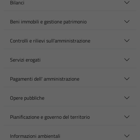
Bilanci
Beni immobili e gestione patrimonio
Controlli e rilievi sull'amministrazione
Tecnici
Servizi erogati
Questi cookie
sono necessari
per il
Pagamenti dell' amministrazione
funzionamento
del sito e non
Opere pubbliche
possono
essere
disabilitati.
Pianificazione e governo del territorio
Questi cookie
non raccolgono
Informazioni ambientali
informazioni