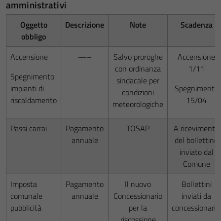
amministrativi
Oggetto
Descrizione
Note
Scadenza
obbligo
Accensione
—–
Salvo proroghe
Accensione
con ordinanza
1/11
Spegnimento
sindacale per
impianti di
Spegnimento
condizioni
riscaldamento
15/04
meteorologiche
Passi carrai
Pagamento
TOSAP
A ricevimento
annuale
del bollettino
inviato dal
Comune
Imposta
Pagamento
Il nuovo
Bollettini
comunale
annuale
Concessionario
inviati da
pubblicità
per la
concessionario.
riscossione