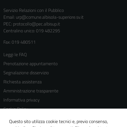
Servizio Relazioni con il Pubblico
Email:
urp@comune.albisola-superiore.sv.it
PEC:
protocollo@pec.albisup.it
Centralino unico: 019 482295
Fax: 019 480511
Leggi le FAQ
Prenotazione appuntamento
Segnalazione disservizio
Richiesta assistenza
Amministrazione trasparente
Informativa privacy
Cookie Policy
Note legali
Questo sito utilizza cookie tecnici e, previo consenso,