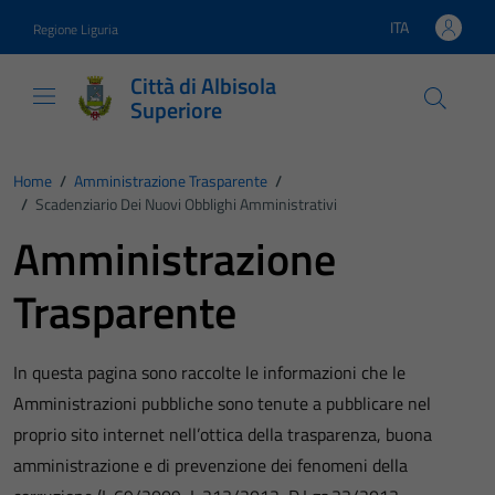
Vai ai contenuti
Vai al footer
ITA
Regione Liguria
Lingua attiva:
Città di Albisola
Superiore
Home
/
Amministrazione Trasparente
/
/
Scadenziario Dei Nuovi Obblighi Amministrativi
Amministrazione
Trasparente
In questa pagina sono raccolte le informazioni che le
Amministrazioni pubbliche sono tenute a pubblicare nel
proprio sito internet nell’ottica della trasparenza, buona
amministrazione e di prevenzione dei fenomeni della