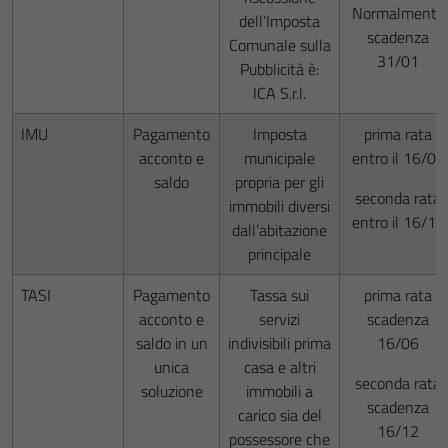
Normalmente
dell’Imposta
scadenza
Comunale sulla
31/01
Pubblicità è:
ICA S.r.l.
IMU
Pagamento
Imposta
prima rata
acconto e
municipale
entro il 16/06
saldo
propria per gli
seconda rata
immobili diversi
entro il 16/12
dall’abitazione
principale
TASI
Pagamento
Tassa sui
prima rata
acconto e
servizi
scadenza
saldo in un
indivisibili prima
16/06
unica
casa e altri
seconda rata
soluzione
immobili a
scadenza
carico sia del
16/12
possessore che