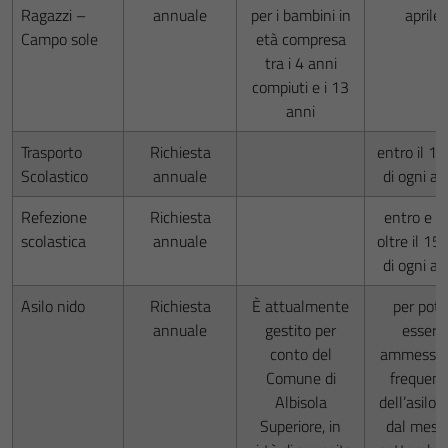
Ragazzi –
annuale
per i bambini in
aprile
Campo sole
età compresa
tra i 4 anni
compiuti e i 13
anni
Trasporto
Richiesta
entro il 1
Scolastico
annuale
di ogni a
Refezione
Richiesta
entro e n
scolastica
annuale
oltre il 1
di ogni a
Asilo nido
Richiesta
È attualmente
per pote
annuale
gestito per
essere
conto del
ammessi a
Comune di
frequen
Albisola
dell’asilo 
Superiore, in
dal mese 