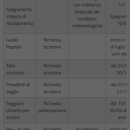
con ordinanza
1/11
Spegnimento
sindacale per
impianti di
Spegnime
condizioni
riscaldamento
15/04
meteorologiche
Giudici
Richiesta
entro il m
Popolari
iscrizione
di luglio d
anni dispa
Albo
Richiesta
dal 01/10
scrutatori
iscrizione
30/11
Presidenti di
Richiesta
dal 01/10
seggio
iscrizione
31/10
Soggiorni
Richiesta
dal 15/06
climatici per
partecipazione
30/06 di o
anziani
anno
Pre – scuola
Richiesta
Accoglienza
entro mag