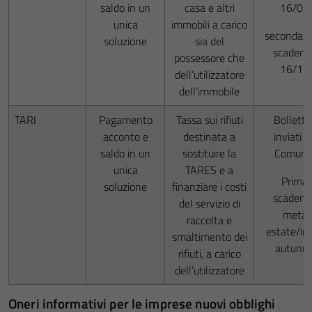
saldo in un
casa e altri
16/06
unica
immobili a carico
seconda r
soluzione
sia del
scadenz
possessore che
16/12
dell’utilizzatore
dell’immobile
TARI
Pagamento
Tassa sui rifiuti
Bollettin
acconto e
destinata a
inviati d
saldo in un
sostituire la
Comune
unica
TARES e a
Prima
soluzione
finanziare i costi
scadenz
del servizio di
metà
raccolta e
estate/ini
smaltimento dei
autunn
rifiuti, a carico
dell’utilizzatore
Oneri informativi per le imprese nuovi obblighi