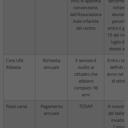
virtù di apposita
settembre,
convenzione,
richiest
dall’Associazione
dovrann
Asilo infantile
pervenir
del centro
entro il gi
15 del mes
luglio del
stesso an
Corsi UNI
Richiesta
Il servizio è
Entro i ter
Albisola
annuale
rivolto ai
definiti o
cittadini che
anno nel 
abbiano
di ottob
compiuto 18
anni
Passi carrai
Pagamento
TOSAP
A ricevime
annuale
del bollet
inviato d
Comun