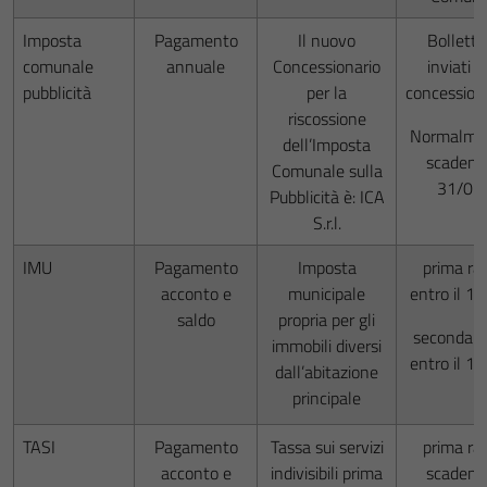
Imposta
Pagamento
Il nuovo
Bollettin
comunale
annuale
Concessionario
inviati d
pubblicità
per la
concessiona
riscossione
Normalme
dell’Imposta
scadenz
Comunale sulla
31/01
Pubblicità è: ICA
S.r.l.
IMU
Pagamento
Imposta
prima ra
acconto e
municipale
entro il 1
saldo
propria per gli
seconda r
immobili diversi
entro il 1
dall’abitazione
principale
TASI
Pagamento
Tassa sui servizi
prima ra
acconto e
indivisibili prima
scadenz