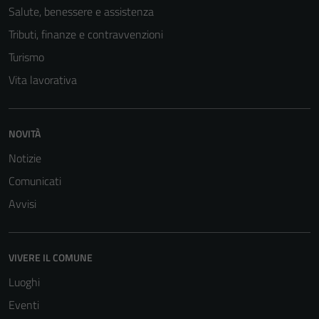
Salute, benessere e assistenza
Tributi, finanze e contravvenzioni
Turismo
Vita lavorativa
NOVITÀ
Notizie
Comunicati
Tecnici
Questi cookie
Avvisi
sono necessari
per il
funzionamento
VIVERE IL COMUNE
del sito e non
Luoghi
possono
Eventi
essere