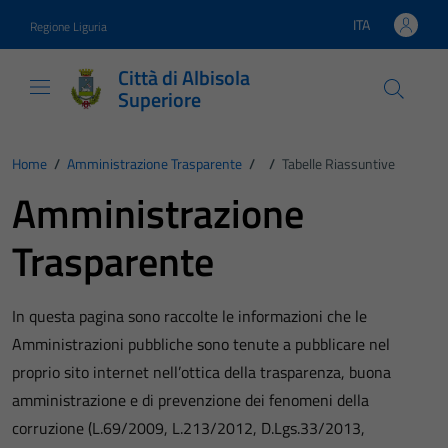
Vai ai contenuti
Vai al footer
ITA
Regione Liguria
Lingua attiva:
Città di Albisola
Superiore
Home
/
Amministrazione Trasparente
/
/
Tabelle Riassuntive
Amministrazione
Trasparente
In questa pagina sono raccolte le informazioni che le
Amministrazioni pubbliche sono tenute a pubblicare nel
proprio sito internet nell’ottica della trasparenza, buona
amministrazione e di prevenzione dei fenomeni della
corruzione (L.69/2009, L.213/2012, D.Lgs.33/2013,