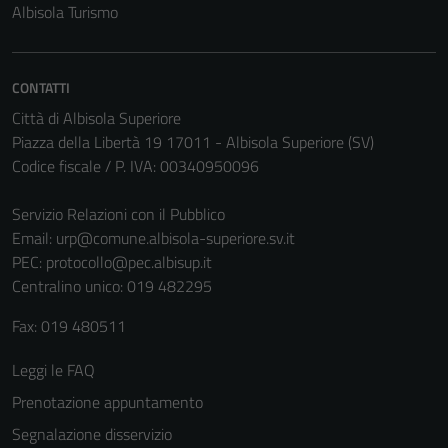
disabilitati.
Albisola Turismo
Questi cookie
non raccolgono
informazioni
CONTATTI
personali.
Città di Albisola Superiore
Piazza della Libertà 19 17011 - Albisola Superiore (SV)
Codice fiscale / P. IVA: 00340950096
Servizio Relazioni con il Pubblico
Email:
urp@comune.albisola-superiore.sv.it
PEC:
protocollo@pec.albisup.it
Centralino unico: 019 482295
Fax: 019 480511
Leggi le FAQ
Prenotazione appuntamento
Segnalazione disservizio