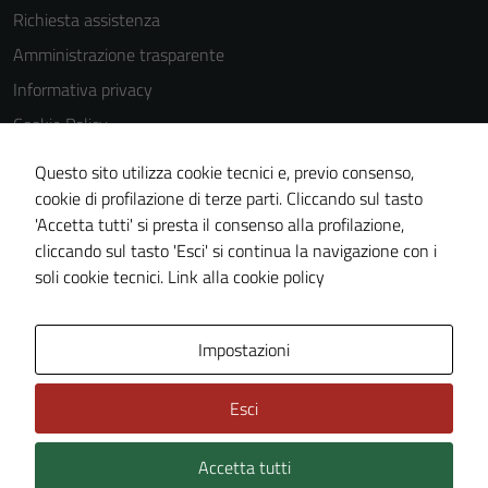
Richiesta assistenza
Amministrazione trasparente
Informativa privacy
Cookie Policy
Note legali
Questo sito utilizza cookie tecnici e, previo consenso,
Dichiarazione di accessibilità
cookie di profilazione di terze parti. Cliccando sul tasto
'Accetta tutti' si presta il consenso alla profilazione,
Piano di miglioramento del sito
cliccando sul tasto 'Esci' si continua la navigazione con i
Statistiche sito web
soli cookie tecnici.
Link alla cookie policy
Area Privata
Impostazioni
Esci
Accetta tutti
Credits: ©
Technical Design s.r.l.