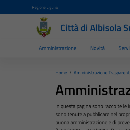
Vai ai contenuti
Vai al footer
Regione Liguria
Città di Albisola 
Amministrazione
Novità
Servi
Home
/
Amministrazione Trasparent
Amministraz
In questa pagina sono raccolte le
sono tenute a pubblicare nel propri
buona amministrazione e di preve