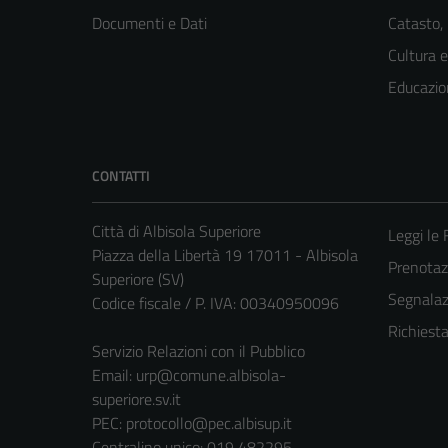
Documenti e Dati
Catasto,
Cultura 
Educazio
CONTATTI
Città di Albisola Superiore
Leggi le
Piazza della Libertà 19 17011 - Albisola
Prenota
Superiore (SV)
Segnalazi
Codice fiscale / P. IVA: 00340950096
Richiest
Servizio Relazioni con il Pubblico
Email:
urp@comune.albisola-
superiore.sv.it
PEC:
protocollo@pec.albisup.it
Centralino unico: 019 482295