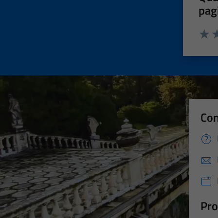
pag
Valut
Va
Con
Pro