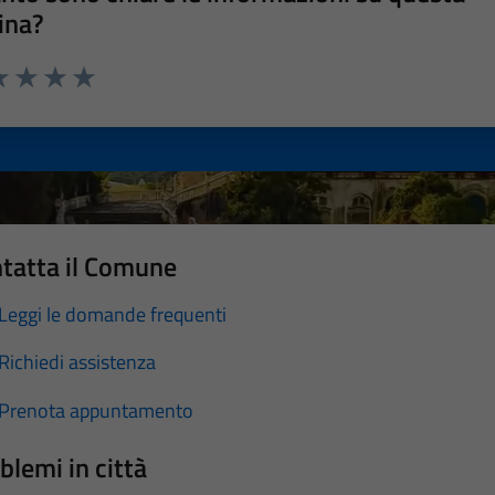
ina?
a 1 stelle su 5
luta 2 stelle su 5
Valuta 3 stelle su 5
Valuta 4 stelle su 5
Valuta 5 stelle su 5
tatta il Comune
Leggi le domande frequenti
Richiedi assistenza
Prenota appuntamento
blemi in città