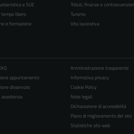
 urbanistica e SUE
Tributi, finanze e contravvenzion
e tempo libero
Turismo
ne e formazione
Vita lavorativa
 FAQ
Amministrazione trasparente
zione appuntamento
Informativa privacy
one disservizio
Cookie Policy
a assistenza
Note legali
Tecnici
Questi cookie
Dichiarazione di accessibilità
sono necessari
Piano di miglioramento del sito
per il
Statistiche sito web
funzionamento