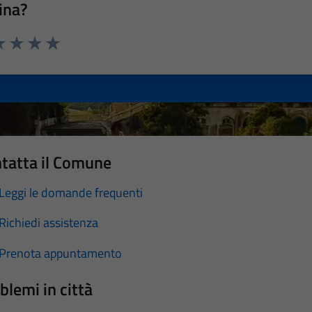
ina?
a 1 stelle su 5
luta 2 stelle su 5
Valuta 3 stelle su 5
Valuta 4 stelle su 5
Valuta 5 stelle su 5
tatta il Comune
Leggi le domande frequenti
Richiedi assistenza
Prenota appuntamento
blemi in città