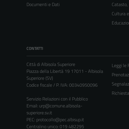
Documenti e Dati
Catasto,
Cultura 
Educazio
CONTATTI
Città di Albisola Superiore
Leggi le
Piazza della Libertà 19 17011 - Albisola
Prenota
Superiore (SV)
Segnalazi
Codice fiscale / P. IVA: 00340950096
Richiest
Servizio Relazioni con il Pubblico
Email:
urp@comune.albisola-
superiore.sv.it
PEC:
protocollo@pec.albisup.it
Centralino unico: 019 482295