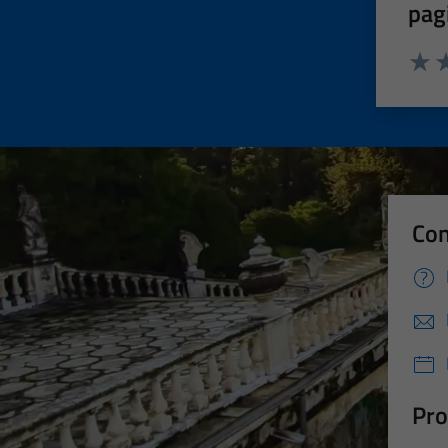
pag
Valut
Va
Con
Pro