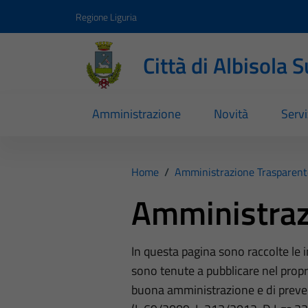
Vai ai contenuti
Vai al footer
Regione Liguria
Città di Albisola 
Amministrazione
Novità
Servi
Home
/
Amministrazione Trasparent
Amministraz
In questa pagina sono raccolte le
sono tenute a pubblicare nel propri
buona amministrazione e di preve