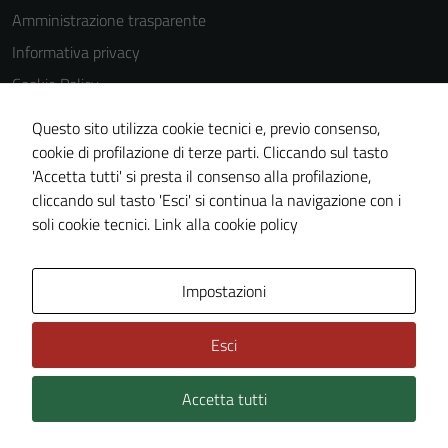
Amministrazione trasparente
Informativa privacy
Cookie Policy
Note legali
Questo sito utilizza cookie tecnici e, previo consenso,
Dichiarazione di accessibilità
cookie di profilazione di terze parti. Cliccando sul tasto
'Accetta tutti' si presta il consenso alla profilazione,
Piano di miglioramento del sito
cliccando sul tasto 'Esci' si continua la navigazione con i
Statistiche sito web
soli cookie tecnici.
Link alla cookie policy
Area Privata
Impostazioni
Esci
Accetta tutti
Credits: ©
Technical Design s.r.l.