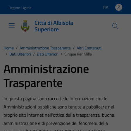
Vai ai contenuti
Vai al footer
ITA
Regione Liguria
Lingua attiva:
Città di Albisola
Superiore
Home
/
Amministrazione Trasparente
/
Altri Contenuti
/
Dati Ulteriori
/
Dati Ulteriori
/
Cinque Per Mille
Amministrazione
Trasparente
In questa pagina sono raccolte le informazioni che le
Amministrazioni pubbliche sono tenute a pubblicare nel
proprio sito internet nell’ottica della trasparenza, buona
amministrazione e di prevenzione dei fenomeni della