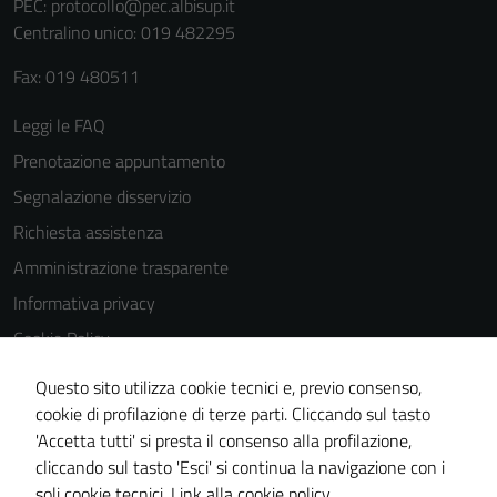
PEC:
protocollo@pec.albisup.it
Centralino unico: 019 482295
Fax: 019 480511
Leggi le FAQ
Prenotazione appuntamento
Segnalazione disservizio
Richiesta assistenza
Amministrazione trasparente
Informativa privacy
Cookie Policy
Note legali
Questo sito utilizza cookie tecnici e, previo consenso,
Dichiarazione di accessibilità
cookie di profilazione di terze parti. Cliccando sul tasto
'Accetta tutti' si presta il consenso alla profilazione,
Piano di miglioramento del sito
cliccando sul tasto 'Esci' si continua la navigazione con i
Statistiche sito web
soli cookie tecnici.
Link alla cookie policy