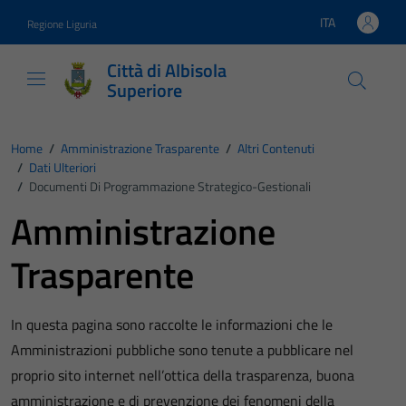
Vai ai contenuti
Vai al footer
ITA
Regione Liguria
Lingua attiva:
Città di Albisola
Superiore
Home
/
Amministrazione Trasparente
/
Altri Contenuti
/
Dati Ulteriori
/
Documenti Di Programmazione Strategico-Gestionali
Amministrazione
Trasparente
In questa pagina sono raccolte le informazioni che le
Amministrazioni pubbliche sono tenute a pubblicare nel
proprio sito internet nell’ottica della trasparenza, buona
amministrazione e di prevenzione dei fenomeni della