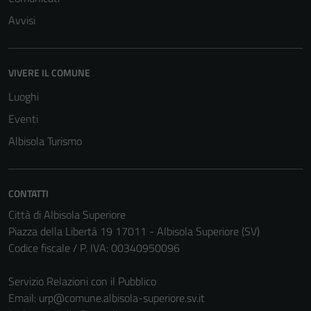
funzionamento
del sito e non
Avvisi
possono
essere
disabilitati.
VIVERE IL COMUNE
Questi cookie
Luoghi
non raccolgono
Eventi
informazioni
personali.
Albisola Turismo
CONTATTI
Città di Albisola Superiore
Piazza della Libertà 19 17011 - Albisola Superiore (SV)
Codice fiscale / P. IVA: 00340950096
Servizio Relazioni con il Pubblico
Email:
urp@comune.albisola-superiore.sv.it