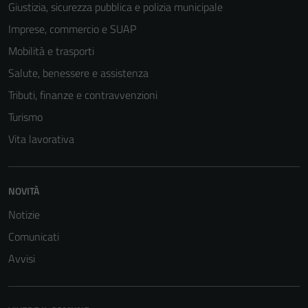
Giustizia, sicurezza pubblica e polizia municipale
Imprese, commercio e SUAP
Mobilità e trasporti
Tecnici
Salute, benessere e assistenza
Questi cookie
sono necessari
Tributi, finanze e contravvenzioni
per il
Turismo
funzionamento
Vita lavorativa
del sito e non
possono
essere
disabilitati.
NOVITÀ
Questi cookie
Notizie
non raccolgono
Comunicati
informazioni
personali.
Avvisi