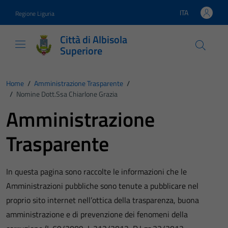
Vai ai contenuti
Vai al footer
ITA
Regione Liguria
Lingua attiva:
Città di Albisola
Superiore
Home
/
Amministrazione Trasparente
/
/
Nomine Dott.ssa Chiarlone Grazia
Amministrazione
Trasparente
In questa pagina sono raccolte le informazioni che le
Amministrazioni pubbliche sono tenute a pubblicare nel
proprio sito internet nell’ottica della trasparenza, buona
amministrazione e di prevenzione dei fenomeni della