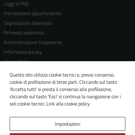
Leggi le FAQ
Prenotazione appuntamento
Segnalazione disservizio
Richiesta assistenza
Amministrazione trasparente
Informativa privacy
Cookie Policy
Note legali
Questo sito utilizza cookie tecnici e, previo consenso,
Dichiarazione di accessibilità
cookie di profilazione di terze parti. Cliccando sul tasto
'Accetta tutti' si presta il consenso alla profilazione,
Piano di miglioramento del sito
cliccando sul tasto 'Esci' si continua la navigazione con i
Statistiche sito web
soli cookie tecnici.
Link alla cookie policy
Area Privata
Impostazioni