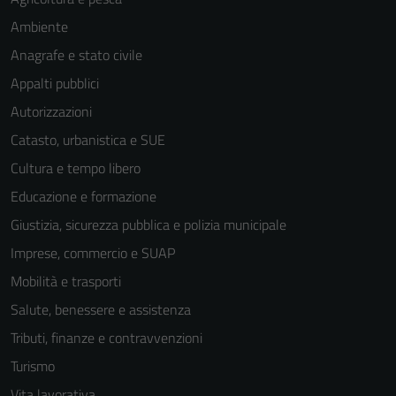
Questi cookie
sono necessari
Ambiente
per il
Anagrafe e stato civile
funzionamento
Appalti pubblici
del sito e non
possono
Autorizzazioni
essere
Catasto, urbanistica e SUE
disabilitati.
Cultura e tempo libero
Questi cookie
non raccolgono
Educazione e formazione
informazioni
Giustizia, sicurezza pubblica e polizia municipale
personali.
Imprese, commercio e SUAP
Mobilità e trasporti
Salute, benessere e assistenza
Tributi, finanze e contravvenzioni
Turismo
Vita lavorativa