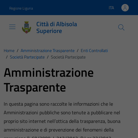
Vai ai contenuti
Vai al footer
ITA
Regione Liguria
Lingua attiva:
Città di Albisola
Superiore
Home
/
Amministrazione Trasparente
/
Enti Controllati
/
Società Partecipate
/
Società Partecipate
Amministrazione
Trasparente
In questa pagina sono raccolte le informazioni che le
Amministrazioni pubbliche sono tenute a pubblicare nel
proprio sito internet nell’ottica della trasparenza, buona
amministrazione e di prevenzione dei fenomeni della