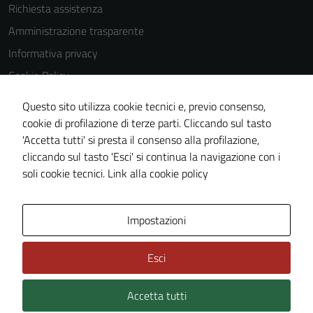
Richiesta assistenza
Amministrazione trasparente
Informativa privacy
Cookie Policy
Note legali
Questo sito utilizza cookie tecnici e, previo consenso,
Dichiarazione di accessibilità
cookie di profilazione di terze parti. Cliccando sul tasto
'Accetta tutti' si presta il consenso alla profilazione,
Piano di miglioramento del sito
cliccando sul tasto 'Esci' si continua la navigazione con i
Statistiche sito web
soli cookie tecnici.
Link alla cookie policy
Area Privata
Impostazioni
Esci
Accetta tutti
Credits: ©
Technical Design s.r.l.