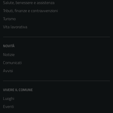
Salute, benessere e assistenza
Tecnici
Tributi, finanze e contravvenzioni
Questi cookie
Turismo
sono necessari
Vita lavorativa
per il
funzionamento
del sito e non
possono
NOVITÀ
essere
Notizie
disabilitati.
Comunicati
Questi cookie
non raccolgono
Avvisi
informazioni
personali.
VIVERE IL COMUNE
Luoghi
Eventi