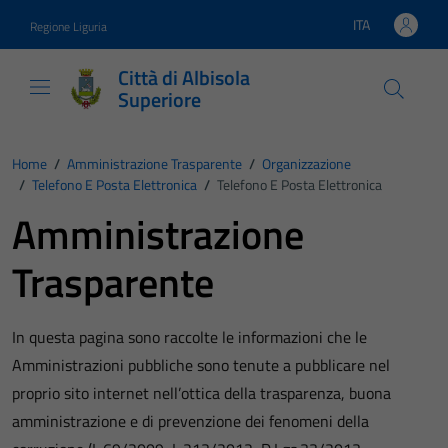
Vai ai contenuti
Vai al footer
ITA
Regione Liguria
Lingua attiva:
Città di Albisola
Superiore
Home
/
Amministrazione Trasparente
/
Organizzazione
/
Telefono E Posta Elettronica
/
Telefono E Posta Elettronica
Amministrazione
Trasparente
In questa pagina sono raccolte le informazioni che le
Amministrazioni pubbliche sono tenute a pubblicare nel
proprio sito internet nell’ottica della trasparenza, buona
amministrazione e di prevenzione dei fenomeni della