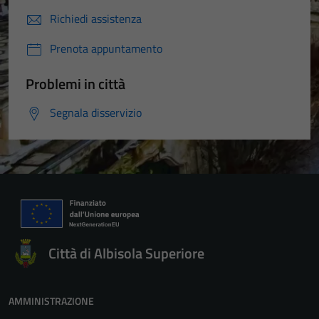
Richiedi assistenza
Prenota appuntamento
Problemi in città
Segnala disservizio
Tecnici
Città di Albisola Superiore
Questi cookie
sono necessari
per il
AMMINISTRAZIONE
funzionamento