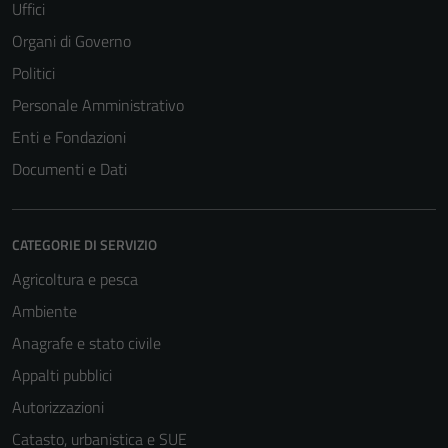
Uffici
del sito e non
possono
Organi di Governo
essere
Politici
disabilitati.
Personale Amministrativo
Questi cookie
non raccolgono
Enti e Fondazioni
informazioni
Documenti e Dati
personali.
CATEGORIE DI SERVIZIO
Agricoltura e pesca
Ambiente
Anagrafe e stato civile
Appalti pubblici
Autorizzazioni
Catasto, urbanistica e SUE