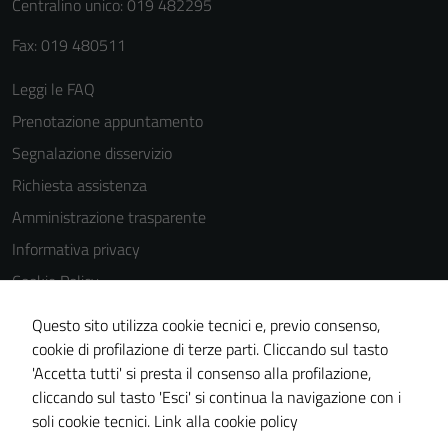
Centralino unico: 019 482295
Fax: 019 480511
Leggi le FAQ
Prenotazione appuntamento
Segnalazione disservizio
Richiesta assistenza
Amministrazione trasparente
Informativa privacy
Cookie Policy
Note legali
Questo sito utilizza cookie tecnici e, previo consenso,
Dichiarazione di accessibilità
cookie di profilazione di terze parti. Cliccando sul tasto
'Accetta tutti' si presta il consenso alla profilazione,
Piano di miglioramento del sito
cliccando sul tasto 'Esci' si continua la navigazione con i
Statistiche sito web
soli cookie tecnici.
Link alla cookie policy