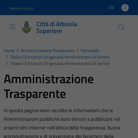
Vai ai contenuti
Vai al footer
ITA
Regione Liguria
Lingua attiva:
Città di Albisola
Superiore
Home
/
Amministrazione Trasparente
/
Personale
/
Titolari Di Incarichi Dirigenziali Amministrativi Di Vertice
/
Titolari Di Incarichi Dirigenziali Amministrativi Di Vertice
Amministrazione
Trasparente
In questa pagina sono raccolte le informazioni che le
Amministrazioni pubbliche sono tenute a pubblicare nel
proprio sito internet nell’ottica della trasparenza, buona
amministrazione e di prevenzione dei fenomeni della